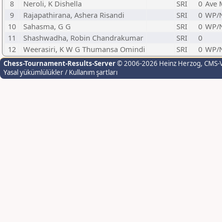
8
Neroli, K Dishella
SRI
0
Ave 
9
Rajapathirana, Ashera Risandi
SRI
0
WP/N
10
Sahasma, G G
SRI
0
WP/N
11
Shashwadha, Robin Chandrakumar
SRI
0
12
Weerasiri, K W G Thumansa Omindi
SRI
0
WP/N
Chess-Tournament-Results-Server
© 2006-2026 Heinz Herzog
, CMS-
Yasal yükümlülükler / Kullanım şartları