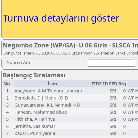
Turnuva detaylarını göster
Negombo Zone (WP/GA)- U 06 Girls - SLSCA In
Son güncelleme10.05.2026 08:03:36, Oluşturan/Son Yükleme: Sri Lanka School
Sporcu Ara
Başlangıç Sıralaması
No.
İsim
FIDE ID
FED
Rtg
1
Abeykoon, A M Thinara Lahiruni
SRI
0
WP/N
2
Benedeth, D J Menuli D D
SRI
0
WP/N
3
Gunawardana, K L Namadi N D
SRI
0
WP/N
4
Haneen, Mohamed Kiyas
SRI
0
WP/N
5
Hithisha, A Harinya
SRI
0
WP/N
6
Jernitha, Sasikumar
SRI
0
7
Kausri, Punniyaraja
SRI
0