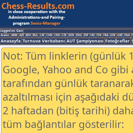
Logged on: Gast
Arabic
ARM
AZE
BIH
BUL
CAT
CHN
CRO
CZE
DEN
ENG
ESP
FAI
FIN
FRA
GER
GRE
INA
I
Anasayfa
Turnuva Veritabanı
AUT Şampiyonası
Fotoğraflar
Not: Tüm linklerin (günlük 1
Google, Yahoo and Co gibi
tarafından günlük taranar
azaltılması için aşağıdaki 
2 haftadan (bitiş tarihi) dah
tüm bağlantılar gösterilir: