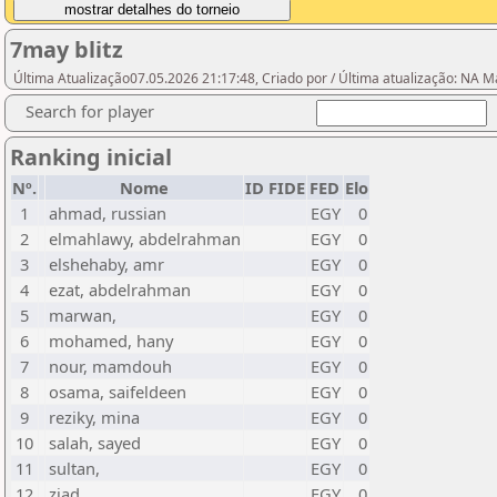
7may blitz
Última Atualização07.05.2026 21:17:48, Criado por / Última atualização:
Search for player
Ranking inicial
Nº.
Nome
ID FIDE
FED
Elo
1
ahmad, russian
EGY
0
2
elmahlawy, abdelrahman
EGY
0
3
elshehaby, amr
EGY
0
4
ezat, abdelrahman
EGY
0
5
marwan,
EGY
0
6
mohamed, hany
EGY
0
7
nour, mamdouh
EGY
0
8
osama, saifeldeen
EGY
0
9
reziky, mina
EGY
0
10
salah, sayed
EGY
0
11
sultan,
EGY
0
12
ziad,
EGY
0