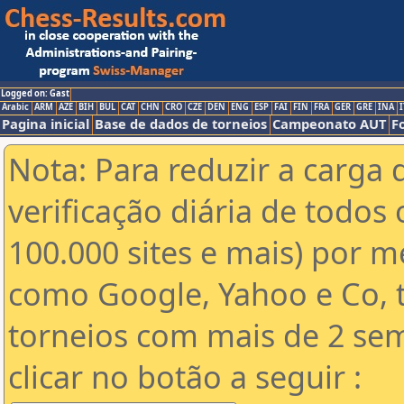
Logged on: Gast
Arabic
ARM
AZE
BIH
BUL
CAT
CHN
CRO
CZE
DEN
ENG
ESP
FAI
FIN
FRA
GER
GRE
INA
I
Pagina inicial
Base de dados de torneios
Campeonato AUT
F
Nota: Para reduzir a carga 
verificação diária de todos 
100.000 sites e mais) por 
como Google, Yahoo e Co, t
torneios com mais de 2 se
clicar no botão a seguir :