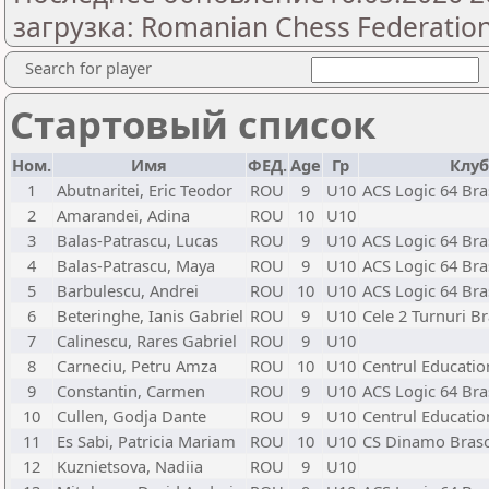
загрузка: Romanian Chess Federation 
Search for player
Стартовый список
Ном.
Имя
ФЕД.
Age
Гр
Клуб
1
Abutnaritei, Eric Teodor
ROU
9
U10
ACS Logic 64 Br
2
Amarandei, Adina
ROU
10
U10
3
Balas-Patrascu, Lucas
ROU
9
U10
ACS Logic 64 Br
4
Balas-Patrascu, Maya
ROU
9
U10
ACS Logic 64 Br
5
Barbulescu, Andrei
ROU
10
U10
ACS Logic 64 Br
6
Beteringhe, Ianis Gabriel
ROU
9
U10
Cele 2 Turnuri B
7
Calinescu, Rares Gabriel
ROU
9
U10
8
Carneciu, Petru Amza
ROU
10
U10
Centrul Educati
9
Constantin, Carmen
ROU
9
U10
ACS Logic 64 Br
10
Cullen, Godja Dante
ROU
9
U10
Centrul Educati
11
Es Sabi, Patricia Mariam
ROU
10
U10
CS Dinamo Bras
12
Kuznietsova, Nadiia
ROU
9
U10