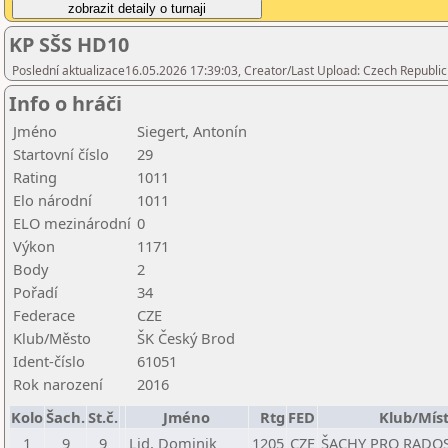
KP SŠS HD10
Poslední aktualizace16.05.2026 17:39:03, Creator/Last Upload: Czech Republic
Info o hráči
Jméno
Siegert, Antonín
Startovní číslo
29
Rating
1011
Elo národní
1011
ELO mezinárodní
0
Výkon
1171
Body
2
Pořadí
34
Federace
CZE
Klub/Město
ŠK Český Brod
Ident-číslo
61051
Rok narození
2016
Kolo
Šach.
St.č.
Jméno
Rtg
FED
Klub/Mís
1
9
9
Lid, Dominik
1205
CZE
ŠACHY PRO RADOS