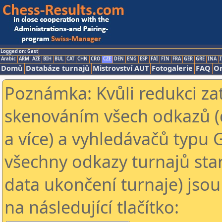
Logged on: Gast
Arabic
ARM
AZE
BIH
BUL
CAT
CHN
CRO
CZE
DEN
ENG
ESP
FAI
FIN
FRA
GER
GRE
INA
I
Domů
Databáze turnajů
Mistrovství AUT
Fotogalerie
FAQ
On
Poznámka: Kvůli redukci za
skenováním všech odkazů (
a více) a vyhledávačů typu 
všechny odkazy turnajů star
data ukončení turnaje) jsou
na následující tlačítko: