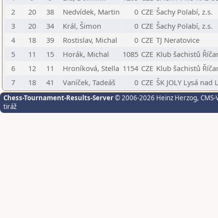
2
20
38
Nedvídek, Martin
0
CZE
Šachy Polabí, z.s.
3
20
34
Král, Šimon
0
CZE
Šachy Polabí, z.s.
4
18
39
Rostislav, Michal
0
CZE
TJ Neratovice
5
11
15
Horák, Michal
1085
CZE
Klub šachistů Říča
6
12
11
Hroníková, Stella
1154
CZE
Klub šachistů Říča
7
18
41
Vaníček, Tadeáš
0
CZE
ŠK JOLY Lysá nad L
Chess-Tournament-Results-Server
© 2006-2026 Heinz Herzog
, CMS-
tiráž