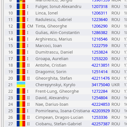
9
I
Fulger, Ionut-Alexandru
1207318
ROU
1
10
I
Linca, Ionel
1206311
ROU
1
11
I
Radulescu, Gabriel
1223640
ROU
1
12
CM
Tinta, Gheorghe
1206290
ROU
1
13
I
Gulias, Alin-Constantin
1286382
ROU
1
14
I
Arghirescu, Marius
1216546
ROU
1
15
I
Marcoci, Ioan
1222759
ROU
1
16
I
Dumitrascu, Daniel
1253824
ROU
1
17
I
Groapa, Aurelian
1253220
ROU
1
18
II
Antohe, Cristian
42213851
ROU
1
19
I
Dragomir, Sorin
1251414
ROU
1
20
II
Gheorghita, Stefan
42211476
ROU
1
21
Cherepynskyi, Kyrylo
34175040
UKR
1
22
I
Frent-Lung, Gheorghe
1272284
ROU
1
23
II
David, Alexandru
1254804
ROU
1
24
II
Nae, Darius-Ioan
42224853
ROU
1
25
I
Pomirleanu, Ioana-Cristiana
42203929
ROU
1
26
II
Cimpean, Dragos-Lucian
1253336
ROU
1
27
II
Ciobanu, Stefan-Gabriel
42257387
ROU
1