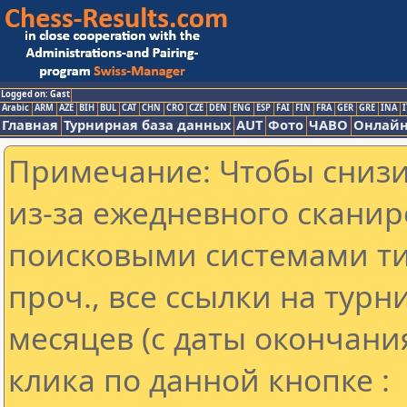
Logged on: Gast
Arabic
ARM
AZE
BIH
BUL
CAT
CHN
CRO
CZE
DEN
ENG
ESP
FAI
FIN
FRA
GER
GRE
INA
I
Главная
Турнирная база данных
AUT
Фото
ЧАВО
Онлайн
Примечание: Чтобы снизит
из-за ежедневного сканир
поисковыми системами ти
проч., все ссылки на тур
месяцев (с даты окончани
клика по данной кнопке :