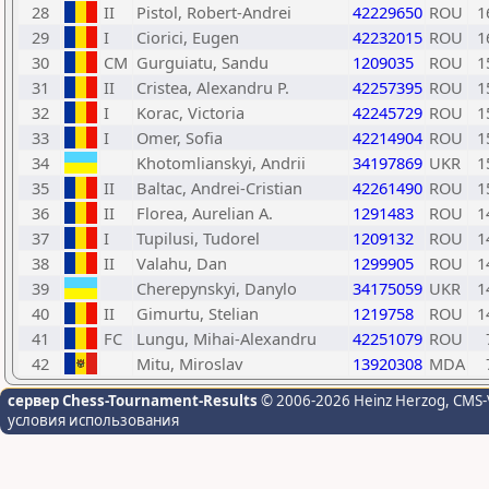
28
II
Pistol, Robert-Andrei
42229650
ROU
1
29
I
Ciorici, Eugen
42232015
ROU
1
30
CM
Gurguiatu, Sandu
1209035
ROU
1
31
II
Cristea, Alexandru P.
42257395
ROU
1
32
I
Korac, Victoria
42245729
ROU
1
33
I
Omer, Sofia
42214904
ROU
1
34
Khotomlianskyi, Andrii
34197869
UKR
1
35
II
Baltac, Andrei-Cristian
42261490
ROU
1
36
II
Florea, Aurelian A.
1291483
ROU
1
37
I
Tupilusi, Tudorel
1209132
ROU
1
38
II
Valahu, Dan
1299905
ROU
1
39
Cherepynskyi, Danylo
34175059
UKR
1
40
II
Gimurtu, Stelian
1219758
ROU
1
41
FC
Lungu, Mihai-Alexandru
42251079
ROU
42
Mitu, Miroslav
13920308
MDA
сервер Chess-Tournament-Results
© 2006-2026 Heinz Herzog
, CMS-
условия использования