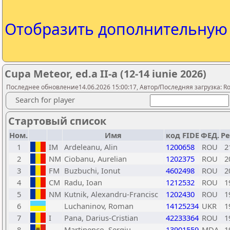
Отобразить дополнительну
Cupa Meteor, ed.a II-a (12-14 iunie 2026)
Последнее обновление14.06.2026 15:00:17, Автор/Последняя загрузка: Rom
Search for player
Стартовый список
Ном.
Имя
код FIDE
ФЕД.
Ре
1
IM
Ardeleanu, Alin
1200658
ROU
2
2
NM
Ciobanu, Aurelian
1202375
ROU
2
3
FM
Buzbuchi, Ionut
4602498
ROU
2
4
CM
Radu, Ioan
1212532
ROU
1
5
NM
Kutnik, Alexandru-Francisc
1202430
ROU
1
6
Luchaninov, Roman
14125234
UKR
1
7
I
Pana, Darius-Cristian
42233364
ROU
1
8
Martinenco, Sergiu
13901559
MDA
1