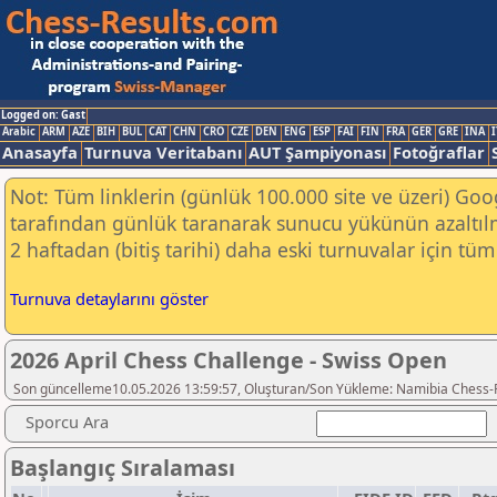
Logged on: Gast
Arabic
ARM
AZE
BIH
BUL
CAT
CHN
CRO
CZE
DEN
ENG
ESP
FAI
FIN
FRA
GER
GRE
INA
I
Anasayfa
Turnuva Veritabanı
AUT Şampiyonası
Fotoğraflar
Not: Tüm linklerin (günlük 100.000 site ve üzeri) Go
tarafından günlük taranarak sunucu yükünün azaltılm
2 haftadan (bitiş tarihi) daha eski turnuvalar için tüm 
Turnuva detaylarını göster
2026 April Chess Challenge - Swiss Open
Son güncelleme10.05.2026 13:59:57, Oluşturan/Son Yükleme: Namibia Chess-
Sporcu Ara
Başlangıç Sıralaması