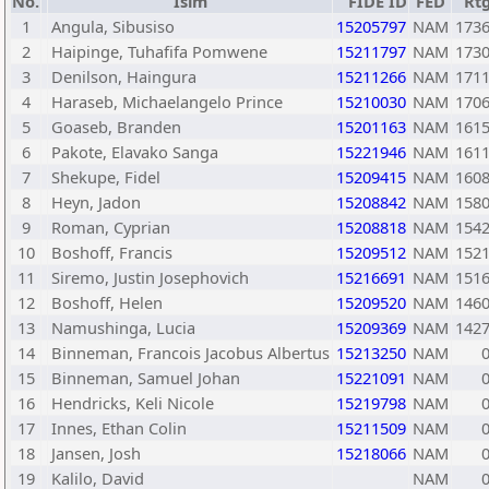
No.
İsim
FIDE ID
FED
Rt
1
Angula, Sibusiso
15205797
NAM
173
2
Haipinge, Tuhafifa Pomwene
15211797
NAM
173
3
Denilson, Haingura
15211266
NAM
171
4
Haraseb, Michaelangelo Prince
15210030
NAM
170
5
Goaseb, Branden
15201163
NAM
161
6
Pakote, Elavako Sanga
15221946
NAM
161
7
Shekupe, Fidel
15209415
NAM
160
8
Heyn, Jadon
15208842
NAM
158
9
Roman, Cyprian
15208818
NAM
154
10
Boshoff, Francis
15209512
NAM
152
11
Siremo, Justin Josephovich
15216691
NAM
151
12
Boshoff, Helen
15209520
NAM
146
13
Namushinga, Lucia
15209369
NAM
142
14
Binneman, Francois Jacobus Albertus
15213250
NAM
15
Binneman, Samuel Johan
15221091
NAM
16
Hendricks, Keli Nicole
15219798
NAM
17
Innes, Ethan Colin
15211509
NAM
18
Jansen, Josh
15218066
NAM
19
Kalilo, David
NAM