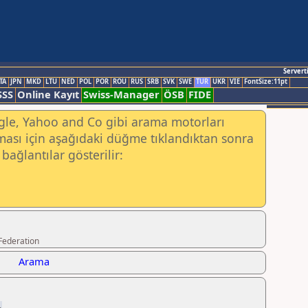
Servert
TA
JPN
MKD
LTU
NED
POL
POR
ROU
RUS
SRB
SVK
SWE
TUR
UKR
VIE
FontSize:11pt
SSS
Online Kayıt
Swiss-Manager
ÖSB
FIDE
ogle, Yahoo and Co gibi arama motorları
ası için aşağıdaki düğme tıklandıktan sonra
bağlantılar gösterilir:
Federation
Arama