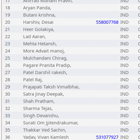
17
Ahirrao Ridham Pravin,
IND
18
Aryan Panda,
IND
19
Butani krishna,
IND
20
Harshiv, Desai
558007768
IND
21
Heer Golakiya,
IND
22
Lad Aaran,
IND
23
Mehta Hetansh,
IND
24
More Advait manoj,
IND
25
Mulchandani Chirag,
IND
26
Pagare Pranita Pradip,
IND
27
Patel Darshil rakesh,
IND
28
Patel Raj,
IND
29
Prajapati Taksh Vimalbhai,
IND
30
Satra Jinay Deepak,
IND
31
Shah Pratham,
IND
32
Sharma Tejas,
IND
33
Singh Devanshu,
IND
34
Surati Om Jjitendrakumar,
IND
35
Thakkar Ved Sachin,
IND
36
Yadav, Vivan Kamlesh
531077927
IND