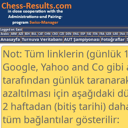
Logged on: Gast
Arabic
ARM
AZE
BIH
BUL
CAT
CHN
CRO
CZE
DEN
ENG
ESP
FAI
FIN
FRA
GER
GRE
INA
I
Anasayfa
Turnuva Veritabanı
AUT Şampiyonası
Fotoğraflar
Not: Tüm linklerin (günlük 1
Google, Yahoo and Co gibi
tarafından günlük taranar
azaltılması için aşağıdaki 
2 haftadan (bitiş tarihi) dah
tüm bağlantılar gösterilir: