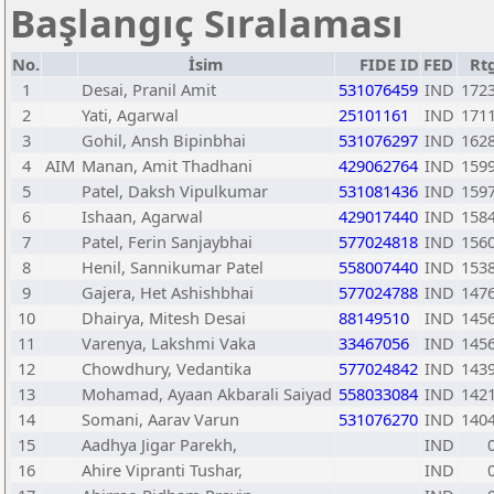
Başlangıç Sıralaması
No.
İsim
FIDE ID
FED
Rt
1
Desai, Pranil Amit
531076459
IND
172
2
Yati, Agarwal
25101161
IND
171
3
Gohil, Ansh Bipinbhai
531076297
IND
162
4
AIM
Manan, Amit Thadhani
429062764
IND
159
5
Patel, Daksh Vipulkumar
531081436
IND
159
6
Ishaan, Agarwal
429017440
IND
158
7
Patel, Ferin Sanjaybhai
577024818
IND
156
8
Henil, Sannikumar Patel
558007440
IND
153
9
Gajera, Het Ashishbhai
577024788
IND
147
10
Dhairya, Mitesh Desai
88149510
IND
145
11
Varenya, Lakshmi Vaka
33467056
IND
145
12
Chowdhury, Vedantika
577024842
IND
143
13
Mohamad, Ayaan Akbarali Saiyad
558033084
IND
142
14
Somani, Aarav Varun
531076270
IND
140
15
Aadhya Jigar Parekh,
IND
16
Ahire Vipranti Tushar,
IND