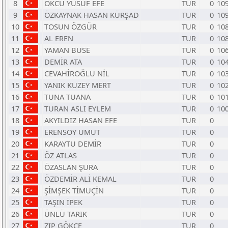
8
OKCU YUSUF EFE
TUR
0
10
9
ÖZKAYNAK HASAN KÜRŞAD
TUR
0
10
10
TOSUN ÖZGÜR
TUR
0
10
11
AL EREN
TUR
0
10
12
YAMAN BUSE
TUR
0
10
13
DEMİR ATA
TUR
0
10
14
CEVAHİROĞLU NİL
TUR
0
10
15
YANIK KUZEY MERT
TUR
0
10
16
TUNA TUANA
TUR
0
10
17
TURAN ASLI EYLEM
TUR
0
10
18
AKYILDIZ HASAN EFE
TUR
0
19
ERENSOY UMUT
TUR
0
20
KARAYTU DEMİR
TUR
0
21
ÖZ ATLAS
TUR
0
22
ÖZASLAN ŞURA
TUR
0
23
ÖZDEMİR ALİ KEMAL
TUR
0
24
ŞİMŞEK TİMUÇİN
TUR
0
25
TAŞIN İPEK
TUR
0
26
ÜNLÜ TARIK
TUR
0
27
ZIP GÖKÇE
TUR
0