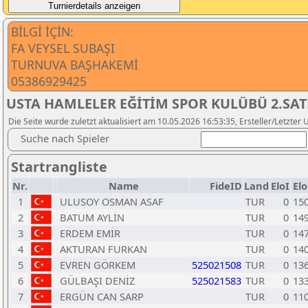
BİLGİ İÇİN:
FA VEYSEL SUBAŞI
TURNUVA BAŞHAKEMİ
05386929425
USTA HAMLELER EĞİTİM SPOR KULÜBÜ 2.SA
Die Seite wurde zuletzt aktualisiert am 10.05.2026 16:53:35, Ersteller/Letzter
Suche nach Spieler
Startrangliste
Nr.
Name
FideID
Land
EloI
El
1
ULUSOY OSMAN ASAF
TUR
0
15
2
BATUM AYLİN
TUR
0
14
3
ERDEM EMİR
TUR
0
14
4
AKTURAN FURKAN
TUR
0
14
5
EVREN GÖRKEM
525021508
TUR
0
13
6
GÜLBAŞI DENİZ
525021583
TUR
0
13
7
ERGÜN CAN SARP
TUR
0
11