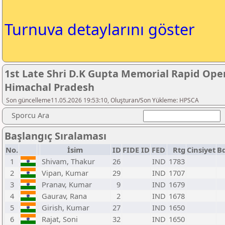
Turnuva detaylarını göster
1st Late Shri D.K Gupta Memorial Rapid Op
Himachal Pradesh
Son güncelleme11.05.2026 19:53:10, Oluşturan/Son Yükleme: HPSCA
Sporcu Ara
Başlangıç Sıralaması
No.
İsim
ID
FIDE ID
FED
Rtg
Cinsiyet
Bd
1
Shivam, Thakur
26
IND
1783
2
Vipan, Kumar
29
IND
1707
3
Pranav, Kumar
9
IND
1679
4
Gaurav, Rana
2
IND
1678
5
Girish, Kumar
27
IND
1650
6
Rajat, Soni
32
IND
1650