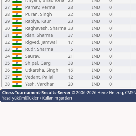
26
Nityam, Bhabhoria
25
IND
0
27
Parnav, Verma
28
IND
0
28
Puran, Singh
22
IND
0
29
Rabiya, Kaur
23
IND
0
30
Raghavesh, Sharma
33
IND
0
31
Rian, Sharma
37
IND
0
32
Rigved, Jamwal
17
IND
0
33
Rudr, Sharma
5
IND
0
34
Saurav,
21
IND
0
35
Shipal, Garg
38
IND
0
36
Utkarsha, Singh
16
IND
0
37
Vedant, Palial
12
IND
0
38
Yash, Vardhan
20
IND
0
Chess-Tournament-Results-Server
© 2006-2026 Heinz Herzog
, CMS-
Yasal yükümlülükler / Kullanım şartları