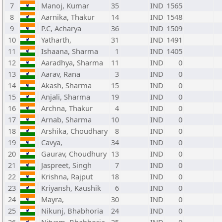
7
Manoj, Kumar
35
IND
1565
8
Aarnika, Thakur
14
IND
1548
9
P.C, Acharya
36
IND
1509
10
Yatharth,
31
IND
1491
11
Ishaana, Sharma
1
IND
1405
12
Aaradhya, Sharma
11
IND
0
13
Aarav, Rana
3
IND
0
14
Akash, Sharma
15
IND
0
15
Anjali, Sharma
19
IND
0
16
Archna, Thakur
4
IND
0
17
Arnab, Sharma
10
IND
0
18
Arshika, Choudhary
8
IND
0
19
Cavya,
34
IND
0
20
Gaurav, Choudhury
13
IND
0
21
Jaspreet, Singh
7
IND
0
22
Krishna, Rajput
18
IND
0
23
Kriyansh, Kaushik
6
IND
0
24
Mayra,
30
IND
0
25
Nikunj, Bhabhoria
24
IND
0