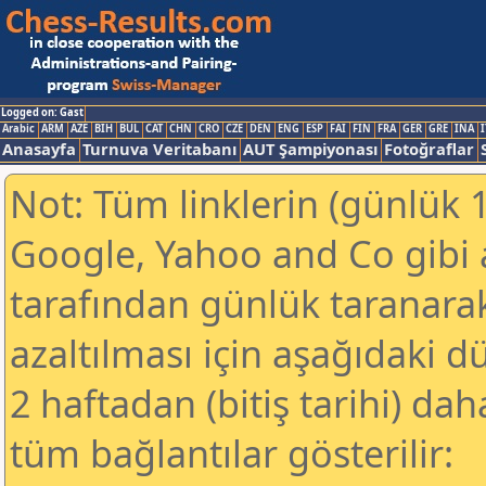
Logged on: Gast
Arabic
ARM
AZE
BIH
BUL
CAT
CHN
CRO
CZE
DEN
ENG
ESP
FAI
FIN
FRA
GER
GRE
INA
I
Anasayfa
Turnuva Veritabanı
AUT Şampiyonası
Fotoğraflar
Not: Tüm linklerin (günlük 1
Google, Yahoo and Co gibi
tarafından günlük taranar
azaltılması için aşağıdaki 
2 haftadan (bitiş tarihi) dah
tüm bağlantılar gösterilir: