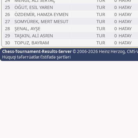
24
MENGİ, ALİ SERTAÇ
TUR
0
HATAY
25
ÖĞÜT, ESİL YAREN
TUR
0
HATAY
26
ÖZDEMİR, HAMZA EYMEN
TUR
0
HATAY
27
SOMYÜREK, MERT MESUT
TUR
0
HATAY
28
ŞENAL, AYŞE
TUR
0
HATAY
29
TAŞKIN, ALİ ASRIN
TUR
0
HATAY
30
TOPUZ, BAYRAM
TUR
0
HATAY
Chess-Tournament-Results-Server
© 2006-2026 Heinz Herzog
, CMS-
Hüquqi təfərrüatlar/İstifadə şərtləri