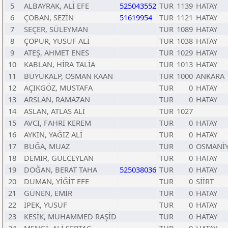
5
ALBAYRAK, ALİ EFE
525043552
TUR
1139
HATAY
6
ÇOBAN, SEZİN
51619954
TUR
1121
HATAY
7
SEÇER, SÜLEYMAN
TUR
1089
HATAY
8
ÇOPUR, YUSUF ALİ
TUR
1038
HATAY
9
ATEŞ, AHMET ENES
TUR
1029
HATAY
10
KABLAN, HİRA TALİA
TUR
1013
HATAY
11
BÜYÜKALP, OSMAN KAAN
TUR
1000
ANKARA
12
AÇIKGÖZ, MUSTAFA
TUR
0
HATAY
13
ARSLAN, RAMAZAN
TUR
0
HATAY
14
ASLAN, ATLAS ALİ
TUR
1027
15
AVCI, FAHRİ KEREM
TUR
0
HATAY
16
AYKIN, YAĞIZ ALİ
TUR
0
HATAY
17
BUĞA, MUAZ
TUR
0
OSMANİ
18
DEMİR, GÜLCEYLAN
TUR
0
HATAY
19
DOĞAN, BERAT TAHA
525038036
TUR
0
HATAY
20
DUMAN, YİĞİT EFE
TUR
0
SİİRT
21
GÜNEN, EMİR
TUR
0
HATAY
22
İPEK, YUSUF
TUR
0
HATAY
23
KESİK, MUHAMMED RAŞİD
TUR
0
HATAY