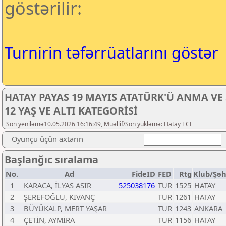
göstərilir:
Turnirin təfərrüatlarını göstər
HATAY PAYAS 19 MAYIS ATATÜRK'Ü ANMA V
12 YAŞ VE ALTI KATEGORİSİ
Son yeniləmə10.05.2026 16:16:49, Müəllif/Son yükləmə: Hatay TCF
Oyunçu üçün axtarın
Başlanğıc sıralama
No.
Ad
FideID
FED
Rtg
Klub/Şə
1
KARACA, İLYAS ASIR
525038176
TUR
1525
HATAY
2
ŞEREFOĞLU, KIVANÇ
TUR
1261
HATAY
3
BÜYÜKALP, MERT YAŞAR
TUR
1243
ANKARA
4
ÇETİN, AYMİRA
TUR
1156
HATAY