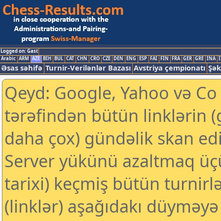
Logged on: Gast
Arabic
ARM
AZE
BIH
BUL
CAT
CHN
CRO
CZE
DEN
ENG
ESP
FAI
FIN
FRA
GER
GRE
INA
I
Əsas səhifə
Turnir-Verilənlər Bazası
Avstriya çempionatı
Şək
Qeyd: Google, Yahoo və Co k
tərəfindən bütün linklərin 
daha çox) gündəlik skan edil
Server yükünü azaltmaq üç
tarixi) keçmiş bütün turnirl
(linklər) aşağıdakı düyməyə