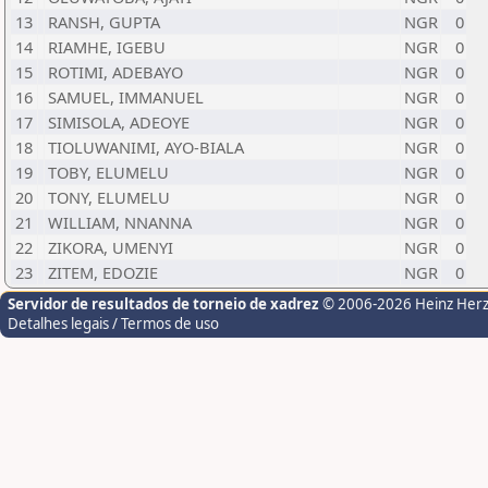
13
RANSH, GUPTA
NGR
0
14
RIAMHE, IGEBU
NGR
0
15
ROTIMI, ADEBAYO
NGR
0
16
SAMUEL, IMMANUEL
NGR
0
17
SIMISOLA, ADEOYE
NGR
0
18
TIOLUWANIMI, AYO-BIALA
NGR
0
19
TOBY, ELUMELU
NGR
0
20
TONY, ELUMELU
NGR
0
21
WILLIAM, NNANNA
NGR
0
22
ZIKORA, UMENYI
NGR
0
23
ZITEM, EDOZIE
NGR
0
Servidor de resultados de torneio de xadrez
© 2006-2026 Heinz Her
Detalhes legais / Termos de uso