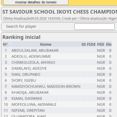
ST SAVIOUR SCHOOL IKOYI CHESS CHAMPIO
Última Atualização09.05.2026 14:03:04, Criado por / Última atualização: Nige
Search for player
Ranking inicial
Nº.
Nome
ID FIDE
FED
Elo
1
ABDULSALAM, ABUBAKAR
NGR
0
2
ADEOLU, ADEWUMMI
NGR
0
3
CHIMEGUZOLA, ANYASO
NGR
0
4
DAMILAYO, ADEOYE
NGR
0
5
IVAN, ORUPABO
NGR
0
6
IVORY, IGEBU
NGR
0
7
KAMSIYOCHUKWU, MADISON-BROWN
NGR
0
8
KHADIJA, ABUBAKAR
NGR
0
9
KIAAN, DASWANI
NGR
0
10
MOFEOLUWA, AKINWALE
NGR
0
11
NIFEMI, OREPITAN
NGR
0
12
OLUWATOBA, AJAYI
NGR
0