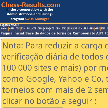
Logged on: Gast
Arabic
ARM
AZE
BIH
BUL
CAT
CHN
CRO
CZE
DEN
ENG
ESP
FAI
FIN
FRA
GER
GRE
INA
I
Pagina inicial
Base de dados de torneios
Campeonato AUT
F
Nota: Para reduzir a carga 
verificação diária de todos 
100.000 sites e mais) por 
como Google, Yahoo e Co, t
torneios com mais de 2 se
clicar no botão a seguir :