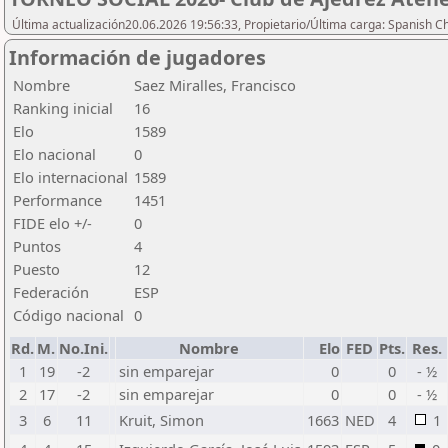
Última actualización20.06.2026 19:56:33, Propietario/Última carga: Spanish C
Información de jugadores
Nombre
Saez Miralles, Francisco
Ranking inicial
16
Elo
1589
Elo nacional
0
Elo internacional
1589
Performance
1451
FIDE elo +/-
0
Puntos
4
Puesto
12
Federación
ESP
Código nacional
0
Rd.
M.
No.Ini.
Nombre
Elo
FED
Pts.
Res.
1
19
-2
sin emparejar
0
0
- ½
2
17
-2
sin emparejar
0
0
- ½
3
6
11
Kruit, Simon
1663
NED
4
1