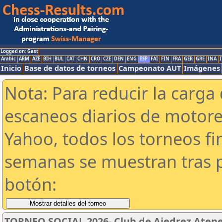
Logged on: Gast
Arabic
ARM
AZE
BIH
BUL
CAT
CHN
CRO
CZE
DEN
ENG
ESP
FAI
FIN
FRA
GER
GRE
INA
I
Inicio
Base de datos de torneos
Campeonato AUT
Imágenes
Nota: Para reducir la carga 
escaneos diarios de motor
Yahoo, todos los torneos f
semanas se muestran tras p
botón:
TORNEO SOCIAL 2026- Club de Ajedrez Aten