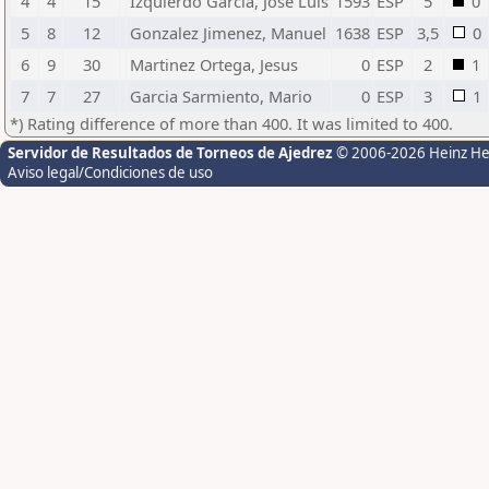
4
4
15
Izquierdo García, José Luis
1593
ESP
5
0
5
8
12
Gonzalez Jimenez, Manuel
1638
ESP
3,5
0
6
9
30
Martinez Ortega, Jesus
0
ESP
2
1
7
7
27
Garcia Sarmiento, Mario
0
ESP
3
1
*) Rating difference of more than 400. It was limited to 400.
Servidor de Resultados de Torneos de Ajedrez
© 2006-2026 Heinz H
Aviso legal/Condiciones de uso