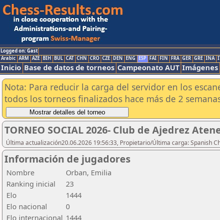
Logged on: Gast
Arabic
ARM
AZE
BIH
BUL
CAT
CHN
CRO
CZE
DEN
ENG
ESP
FAI
FIN
FRA
GER
GRE
INA
I
Inicio
Base de datos de torneos
Campeonato AUT
Imágenes
Nota: Para reducir la carga del servidor en los esc
todos los torneos finalizados hace más de 2 semanas
TORNEO SOCIAL 2026- Club de Ajedrez Aten
Última actualización20.06.2026 19:56:33, Propietario/Última carga: Spanish C
Información de jugadores
Nombre
Orban, Emilia
Ranking inicial
23
Elo
1444
Elo nacional
0
Elo internacional
1444