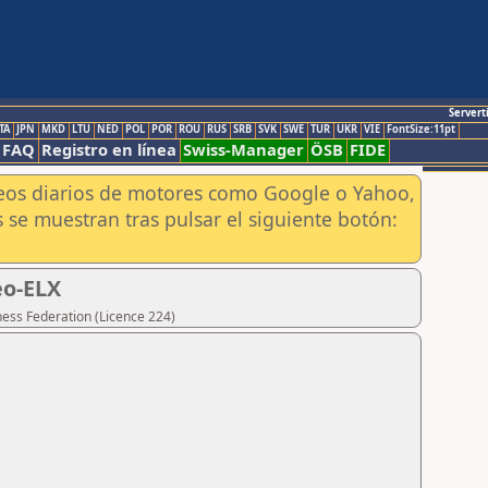
Servert
TA
JPN
MKD
LTU
NED
POL
POR
ROU
RUS
SRB
SVK
SWE
TUR
UKR
VIE
FontSize:11pt
FAQ
Registro en línea
Swiss-Manager
ÖSB
FIDE
aneos diarios de motores como Google o Yahoo,
 se muestran tras pulsar el siguiente botón:
eo-ELX
hess Federation (Licence 224)