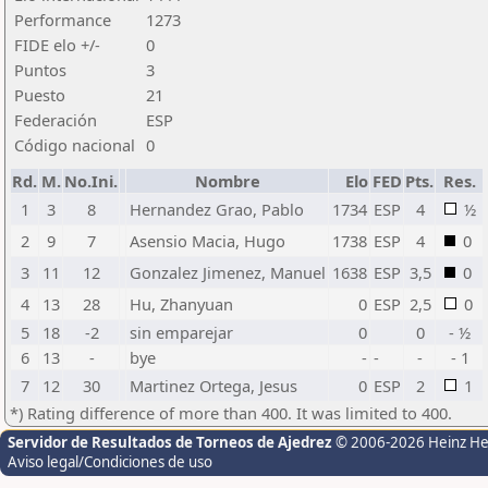
Performance
1273
FIDE elo +/-
0
Puntos
3
Puesto
21
Federación
ESP
Código nacional
0
Rd.
M.
No.Ini.
Nombre
Elo
FED
Pts.
Res.
1
3
8
Hernandez Grao, Pablo
1734
ESP
4
½
2
9
7
Asensio Macia, Hugo
1738
ESP
4
0
3
11
12
Gonzalez Jimenez, Manuel
1638
ESP
3,5
0
4
13
28
Hu, Zhanyuan
0
ESP
2,5
0
5
18
-2
sin emparejar
0
0
- ½
6
13
-
bye
-
-
-
- 1
7
12
30
Martinez Ortega, Jesus
0
ESP
2
1
*) Rating difference of more than 400. It was limited to 400.
Servidor de Resultados de Torneos de Ajedrez
© 2006-2026 Heinz H
Aviso legal/Condiciones de uso