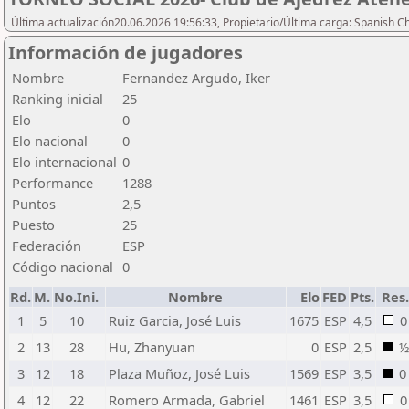
Última actualización20.06.2026 19:56:33, Propietario/Última carga: Spanish C
Información de jugadores
Nombre
Fernandez Argudo, Iker
Ranking inicial
25
Elo
0
Elo nacional
0
Elo internacional
0
Performance
1288
Puntos
2,5
Puesto
25
Federación
ESP
Código nacional
0
Rd.
M.
No.Ini.
Nombre
Elo
FED
Pts.
Res.
1
5
10
Ruiz Garcia, José Luis
1675
ESP
4,5
0
2
13
28
Hu, Zhanyuan
0
ESP
2,5
½
3
12
18
Plaza Muñoz, José Luis
1569
ESP
3,5
0
4
12
22
Romero Armada, Gabriel
1461
ESP
3,5
0