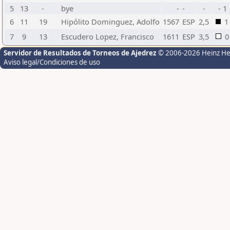
5
13
-
bye
-
-
-
- 1
6
11
19
Hipólito Dominguez, Adolfo
1567
ESP
2,5
1
7
9
13
Escudero Lopez, Francisco
1611
ESP
3,5
0
Servidor de Resultados de Torneos de Ajedrez
© 2006-2026 Heinz H
Aviso legal/Condiciones de uso