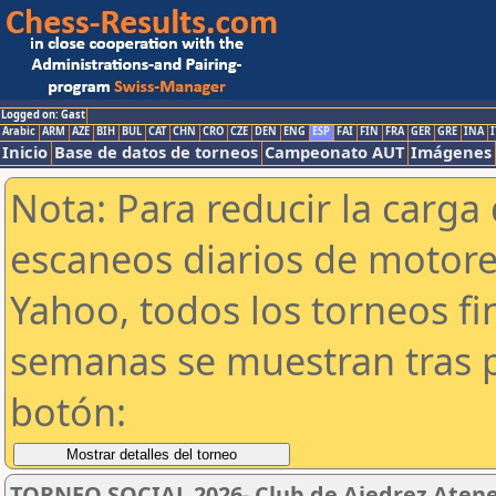
Logged on: Gast
Arabic
ARM
AZE
BIH
BUL
CAT
CHN
CRO
CZE
DEN
ENG
ESP
FAI
FIN
FRA
GER
GRE
INA
I
Inicio
Base de datos de torneos
Campeonato AUT
Imágenes
Nota: Para reducir la carga 
escaneos diarios de motor
Yahoo, todos los torneos f
semanas se muestran tras p
botón:
TORNEO SOCIAL 2026- Club de Ajedrez Aten