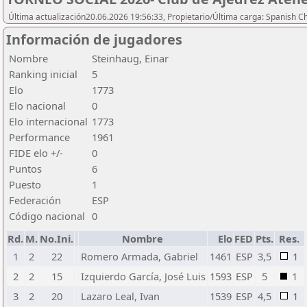
Última actualización20.06.2026 19:56:33, Propietario/Última carga: Spanish C
Información de jugadores
Nombre
Steinhaug, Einar
Ranking inicial
5
Elo
1773
Elo nacional
0
Elo internacional
1773
Performance
1961
FIDE elo +/-
0
Puntos
6
Puesto
1
Federación
ESP
Código nacional
0
Rd.
M.
No.Ini.
Nombre
Elo
FED
Pts.
Res.
1
2
22
Romero Armada, Gabriel
1461
ESP
3,5
1
2
2
15
Izquierdo García, José Luis
1593
ESP
5
1
3
2
20
Lazaro Leal, Ivan
1539
ESP
4,5
1