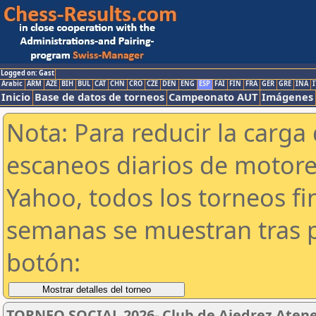
Logged on: Gast
Arabic
ARM
AZE
BIH
BUL
CAT
CHN
CRO
CZE
DEN
ENG
ESP
FAI
FIN
FRA
GER
GRE
INA
I
Inicio
Base de datos de torneos
Campeonato AUT
Imágenes
Nota: Para reducir la carga 
escaneos diarios de motor
Yahoo, todos los torneos f
semanas se muestran tras p
botón:
TORNEO SOCIAL 2026- Club de Ajedrez Aten