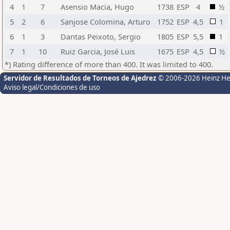
4
1
7
Asensio Macia, Hugo
1738
ESP
4
½
5
2
6
Sanjose Colomina, Arturo
1752
ESP
4,5
1
6
1
3
Dantas Peixoto, Sergio
1805
ESP
5,5
1
7
1
10
Ruiz Garcia, José Luis
1675
ESP
4,5
½
*) Rating difference of more than 400. It was limited to 400.
Servidor de Resultados de Torneos de Ajedrez
© 2006-2026 Heinz H
Aviso legal/Condiciones de uso