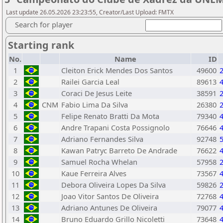
Last update 26.05.2026 23:23:55, Creator/Last Upload: FMTX
Search for player
Starting rank
No.
Name
ID
1
Cleiton Erick Mendes Dos Santos
49600
2
Railei Garcia Leal
89613
3
Coraci De Jesus Leite
38591
4
CNM
Fabio Lima Da Silva
26380
5
Felipe Renato Bratti Da Mota
79340
6
Andre Trapani Costa Possignolo
76646
7
Adriano Fernandes Silva
92748
8
Kawan Patryc Barreto De Andrade
76622
9
Samuel Rocha Whelan
57958
10
Kaue Ferreira Alves
73567
11
Debora Oliveira Lopes Da Silva
59826
12
Joao Vitor Santos De Oliveira
72768
13
Adriano Antunes De Oliveira
79077
14
Bruno Eduardo Grillo Nicoletti
73648