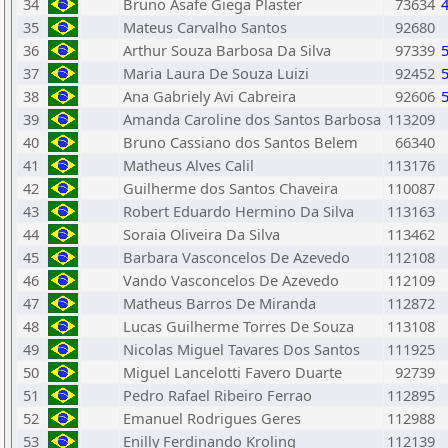
34
Bruno Asafe Giega Plaster
73634
35
Mateus Carvalho Santos
92680
36
Arthur Souza Barbosa Da Silva
97339
37
Maria Laura De Souza Luizi
92452
38
Ana Gabriely Avi Cabreira
92606
39
Amanda Caroline dos Santos Barbosa
113209
40
Bruno Cassiano dos Santos Belem
66340
41
Matheus Alves Calil
113176
42
Guilherme dos Santos Chaveira
110087
43
Robert Eduardo Hermino Da Silva
113163
44
Soraia Oliveira Da Silva
113462
45
Barbara Vasconcelos De Azevedo
112108
46
Vando Vasconcelos De Azevedo
112109
47
Matheus Barros De Miranda
112872
48
Lucas Guilherme Torres De Souza
113108
49
Nicolas Miguel Tavares Dos Santos
111925
50
Miguel Lancelotti Favero Duarte
92739
51
Pedro Rafael Ribeiro Ferrao
112895
52
Emanuel Rodrigues Geres
112988
53
Enilly Ferdinando Kroling
112139