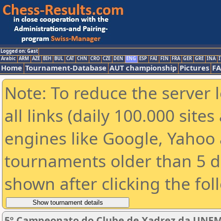
Logged on: Gast
Arabic
ARM
AZE
BIH
BUL
CAT
CHN
CRO
CZE
DEN
ENG
ESP
FAI
FIN
FRA
GER
GRE
INA
I
Home
Tournament-Database
AUT championship
Pictures
F
Note: To reduce the server 
all links (daily 100.000 sit
engines like Google, Yahoo a
tournaments older than 5 d
shown after clicking the fol
5º Campeonato do Clube de Xadrez da UNEM