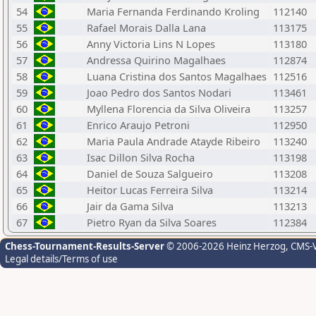
54
Maria Fernanda Ferdinando Kroling
112140
55
Rafael Morais Dalla Lana
113175
56
Anny Victoria Lins N Lopes
113180
57
Andressa Quirino Magalhaes
112874
58
Luana Cristina dos Santos Magalhaes
112516
59
Joao Pedro dos Santos Nodari
113461
60
Myllena Florencia da Silva Oliveira
113257
61
Enrico Araujo Petroni
112950
62
Maria Paula Andrade Atayde Ribeiro
113240
63
Isac Dillon Silva Rocha
113198
64
Daniel de Souza Salgueiro
113208
65
Heitor Lucas Ferreira Silva
113214
66
Jair da Gama Silva
113213
67
Pietro Ryan da Silva Soares
112384
Chess-Tournament-Results-Server
© 2006-2026 Heinz Herzog
, CMS-
Legal details/Terms of use