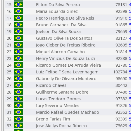
15
Eliton Da Silva Pereira
78131
16
Maria Eduarda Ginez
92398
17
Pedro Henrique Da Silva Reis
91916
18
Bruno Carpanezi Da Silva
91865
19
Joelson Da Silva Souza
79659
20
Gustavo Oliveira Dos Santos
82127
21
Joao Cleber De Freitas Ribeiro
92605
22
Miguel Alarcon Carvalho
91814
23
Henry Vinicius De Souza Luizi
92388
24
Ricardo Gomes De Arruda Vieira
92786
25
Luiz Felipe F Sena Levenhagem
102784
26
Gabrielly De Oliveira Monteiro
98690
27
Ricardo Chaves
30442
28
Guilherme Santana Dobre
97486
29
Lucas Teodoro Gomes
97382
30
Iury Severino Mendes
91826
31
Marcio Rafael Guedes Machado
92362
32
Breno Farias Fim
92399
33
Jose Akillys Rocha Ribeiro
73629