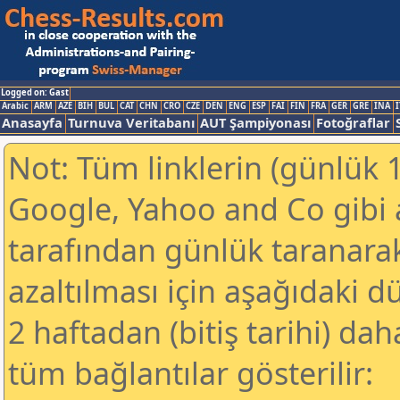
Logged on: Gast
Arabic
ARM
AZE
BIH
BUL
CAT
CHN
CRO
CZE
DEN
ENG
ESP
FAI
FIN
FRA
GER
GRE
INA
I
Anasayfa
Turnuva Veritabanı
AUT Şampiyonası
Fotoğraflar
Not: Tüm linklerin (günlük 1
Google, Yahoo and Co gibi
tarafından günlük taranar
azaltılması için aşağıdaki 
2 haftadan (bitiş tarihi) dah
tüm bağlantılar gösterilir: