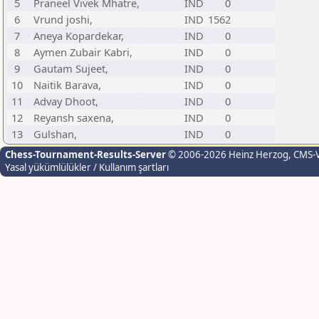
5
Praneel Vivek Mhatre,
IND
0
6
Vrund joshi,
IND
1562
7
Aneya Kopardekar,
IND
0
8
Aymen Zubair Kabri,
IND
0
9
Gautam Sujeet,
IND
0
10
Naitik Barava,
IND
0
11
Advay Dhoot,
IND
0
12
Reyansh saxena,
IND
0
13
Gulshan,
IND
0
Chess-Tournament-Results-Server
© 2006-2026 Heinz Herzog
, CMS-
Yasal yükümlülükler / Kullanım şartları