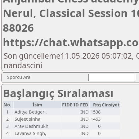
Nerul, Classical Session
88026
https://chat.whatsapp.
Son güncelleme11.05.2026 05:07:02, 
nandascini
Sporcu Ara
Başlangıç Sıralaması
No.
İsim
FIDE ID
FED
Rtg
Cinsiyet
1
Aditya Betigeri,
IND
1538
2
Sujeet sinha,
IND
1463
3
Arav Deshmukh,
IND
0
4
Lavanya Singh,
IND
0