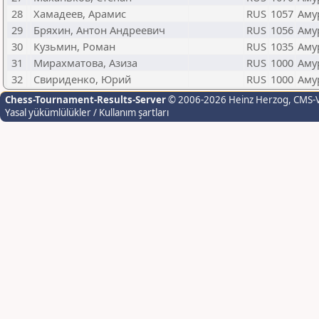
28
Хамадеев, Арамис
RUS
1057
Аму
29
Бряхин, Антон Андреевич
RUS
1056
Аму
30
Кузьмин, Роман
RUS
1035
Аму
31
Мирахматова, Азиза
RUS
1000
Аму
32
Свириденко, Юрий
RUS
1000
Аму
Chess-Tournament-Results-Server
© 2006-2026 Heinz Herzog
, CMS-
Yasal yükümlülükler / Kullanım şartları