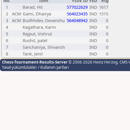
No.
İsim
FIDE ID
FED
Rtg
1
Barad, Hit
577022629
IND
1617
2
ACM
Gami, Dhairya
564023435
IND
1515
3
ACM
Budhhdev, Devanshu
564048942
IND
0
4
Kagathara, Karm
IND
0
5
Rajput, Vishrut
IND
0
6
Rushit, patel
IND
0
7
Sanchaniya, Shivansh
IND
0
8
Tank, Jenil
IND
0
Chess-Tournament-Results-Server
© 2006-2026 Heinz Herzog
, CMS-
Yasal yükümlülükler / Kullanım şartları