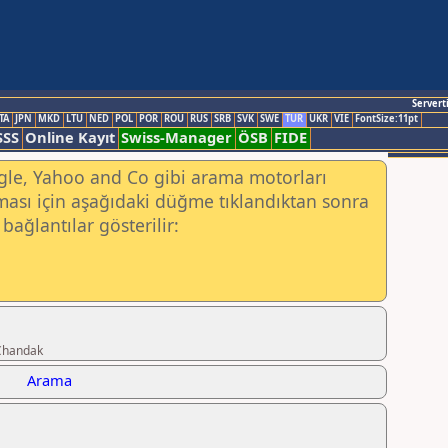
Servert
TA
JPN
MKD
LTU
NED
POL
POR
ROU
RUS
SRB
SVK
SWE
TUR
UKR
VIE
FontSize:11pt
SSS
Online Kayıt
Swiss-Manager
ÖSB
FIDE
ogle, Yahoo and Co gibi arama motorları
ası için aşağıdaki düğme tıklandıktan sonra
bağlantılar gösterilir:
 Chandak
Arama