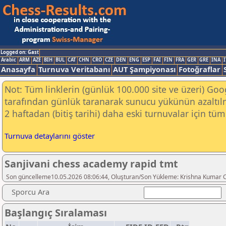
Logged on: Gast
Arabic
ARM
AZE
BIH
BUL
CAT
CHN
CRO
CZE
DEN
ENG
ESP
FAI
FIN
FRA
GER
GRE
INA
I
Anasayfa
Turnuva Veritabanı
AUT Şampiyonası
Fotoğraflar
Not: Tüm linklerin (günlük 100.000 site ve üzeri) Go
tarafından günlük taranarak sunucu yükünün azaltılm
2 haftadan (bitiş tarihi) daha eski turnuvalar için tüm 
Turnuva detaylarını göster
Sanjivani chess academy rapid tmt
Son güncelleme10.05.2026 08:06:44, Oluşturan/Son Yükleme: Krishna Kumar
Sporcu Ara
Başlangıç Sıralaması