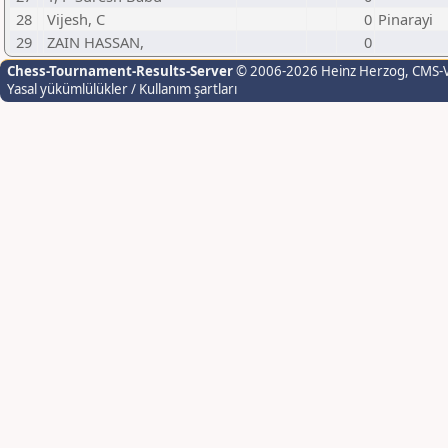
28
Vijesh, C
0
Pinarayi
29
ZAIN HASSAN,
0
Chess-Tournament-Results-Server
© 2006-2026 Heinz Herzog
, CMS-
Yasal yükümlülükler / Kullanım şartları