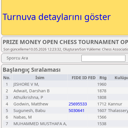
Turnuva detaylarını göster
PRIZE MONEY OPEN CHESS TOURNAMENT O
Son güncelleme10.05.2026 12:23:32, Oluşturan/Son Yükleme: Chess Associati
Sporcu Ara
Başlangıç Sıralaması
No.
İsim
FIDE ID
FED
Rtg
Kulüp
1
JISHORE V M,
1960
2
Adwait, Darshan B
1878
3
Athulkrishna, P
1808
4
Godwin, Matthew
25695533
1712
Kannur
5
Sugunesh, Babu
5030641
1607
Thalasser
6
Nabas, M
1566
7
MUHAMMED MUSTHAFA A,
1538