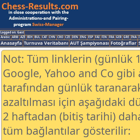
Logged on: Gast
Arabic
ARM
AZE
BIH
BUL
CAT
CHN
CRO
CZE
DEN
ENG
ESP
FAI
FIN
FRA
GER
GRE
INA
I
Anasayfa
Turnuva Veritabanı
AUT Şampiyonası
Fotoğraflar
Not: Tüm linklerin (günlük 1
Google, Yahoo and Co gibi
tarafından günlük taranar
azaltılması için aşağıdaki 
2 haftadan (bitiş tarihi) dah
tüm bağlantılar gösterilir: