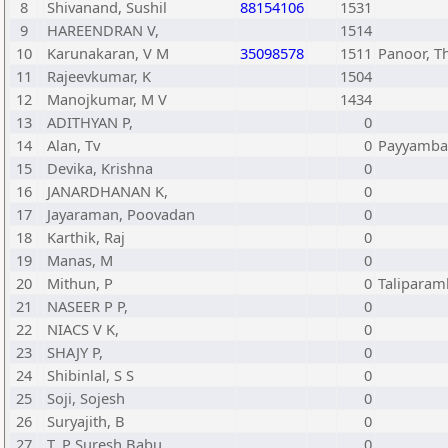
8
Shivanand, Sushil
88154106
1531
9
HAREENDRAN V,
1514
10
Karunakaran, V M
35098578
1511
Panoor, T
11
Rajeevkumar, K
1504
12
Manojkumar, M V
1434
13
ADITHYAN P,
0
14
Alan, Tv
0
Payyamba
15
Devika, Krishna
0
16
JANARDHANAN K,
0
17
Jayaraman, Poovadan
0
18
Karthik, Raj
0
19
Manas, M
0
20
Mithun, P
0
Taliparam
21
NASEER P P,
0
22
NIACS V K,
0
23
SHAJY P,
0
24
Shibinlal, S S
0
25
Soji, Sojesh
0
26
Suryajith, B
0
27
T, P Suresh Babu
0