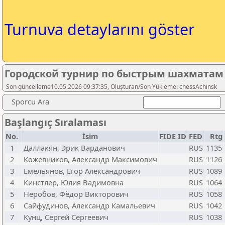
Turnuva detaylarını göster
Городской турнир по быстрым шахматам
Son güncelleme10.05.2026 09:37:35, Oluşturan/Son Yükleme: chessAchinsk
Sporcu Ara
Başlangıç Sıralaması
No.
İsim
FIDE ID
FED
Rtg
1
Даллакян, Эрик Варданович
RUS
1135
2
Кожевников, Александр Максимович
RUS
1126
3
Емельянов, Егор Александрович
RUS
1089
4
Кинстлер, Юлия Вадимовна
RUS
1064
5
Неробов, Фёдор Викторович
RUS
1058
6
Сайфудинов, Александр Камальевич
RUS
1042
7
Кунц, Сергей Сергеевич
RUS
1038