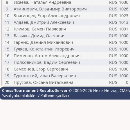
8
Исаева, Наталья Андреевна
RUS
1036
9
Атминович, Владимир Викторович
RUS
1026
10
Звягинцев, Егор Александрович
RUS
1023
11
Алдаев, Дмитрий Алексеевич
RUS
1013
12
Климов, Семен Павлович
RUS
1001
13
Базыль, Демид Олегович
RUS
1000
14
Гарник, Даниил Михайлович
RUS
1000
15
Гуляев, Константин Игоревич
RUS
1000
16
Пименов, Артём Александрович
RUS
1000
17
Полковников, Вадим Сергеевич
RUS
1000
18
Самсонов, Егор Сергеевич
RUS
1000
19
Турковский, Иван Валерьевич
RUS
1000
20
Прусова, Оксана Витальевна
RUS
0
Chess-Tournament-Results-Server
© 2006-2026 Heinz Herzog
, CMS-
Yasal yükümlülükler / Kullanım şartları