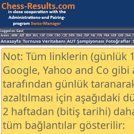
Logged on: Gast
Arabic
ARM
AZE
BIH
BUL
CAT
CHN
CRO
CZE
DEN
ENG
ESP
FAI
FIN
FRA
GER
GRE
INA
I
Anasayfa
Turnuva Veritabanı
AUT Şampiyonası
Fotoğraflar
Not: Tüm linklerin (günlük 1
Google, Yahoo and Co gibi
tarafından günlük taranar
azaltılması için aşağıdaki 
2 haftadan (bitiş tarihi) dah
tüm bağlantılar gösterilir: