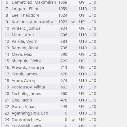
6
Demetriad, Maximilian
1068
U9
U10
7
Lingard, Elliot
1059
U10
U10
8
Lee, Theodore
1024
U9
U10
9
Korsunsky, Alexandra
1022
w
U9
U10
10
Vinters, Joshua
924
U9
U10
11
Mami, Amir
896
U10
U10
12
Parida, Vyom
884
U10
U10
13
Ramani, Rishi
798
U10
U10
14
Mesa, Max
790
U9
U10
15
Shelpuk, Oleksii
729
U9
U10
16
Priyank, Shaurya
713
U9
U10
17
Crook, James
678
U10
U10
18
Amin, Aviraj
674
U10
U10
19
Kostousov, Nikita
662
U9
U10
20
Nicholls, James
660
U9
U10
21
Gee, Jacob
478
U10
U10
22
Gorur, Viaan
249
U9
U10
23
Agathangelou, Leo
0
U10
U10
24
Dommnich, Aya
0
w
U9
U10
25
O'Connell, Seth
0
U9
U10