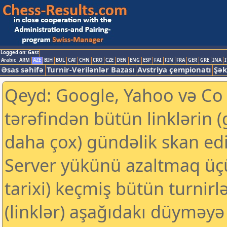
Logged on: Gast
Arabic
ARM
AZE
BIH
BUL
CAT
CHN
CRO
CZE
DEN
ENG
ESP
FAI
FIN
FRA
GER
GRE
INA
I
Əsas səhifə
Turnir-Verilənlər Bazası
Avstriya çempionatı
Şək
Qeyd: Google, Yahoo və Co k
tərəfindən bütün linklərin 
daha çox) gündəlik skan edil
Server yükünü azaltmaq üç
tarixi) keçmiş bütün turnirl
(linklər) aşağıdakı düyməyə