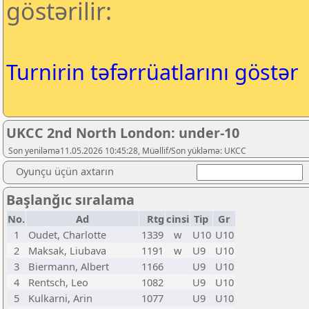
göstərilir:
Turnirin təfərrüatlarını göstər
UKCC 2nd North London: under-10
Son yeniləmə11.05.2026 10:45:28, Müəllif/Son yükləmə: UKCC
Oyunçu üçün axtarın
Başlanğıc sıralama
No.
Ad
Rtg
cinsi
Tip
Gr
1
Oudet, Charlotte
1339
w
U10
U10
2
Maksak, Liubava
1191
w
U9
U10
3
Biermann, Albert
1166
U9
U10
4
Rentsch, Leo
1082
U9
U10
5
Kulkarni, Arin
1077
U9
U10