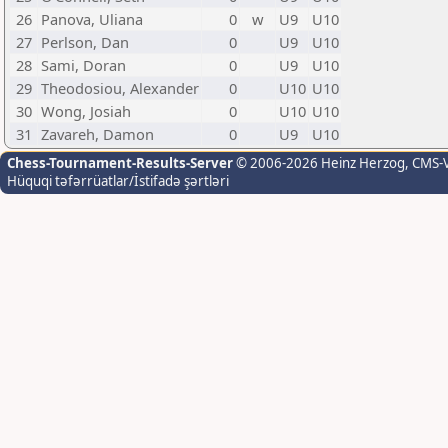
26
Panova, Uliana
0
w
U9
U10
27
Perlson, Dan
0
U9
U10
28
Sami, Doran
0
U9
U10
29
Theodosiou, Alexander
0
U10
U10
30
Wong, Josiah
0
U10
U10
31
Zavareh, Damon
0
U9
U10
Chess-Tournament-Results-Server
© 2006-2026 Heinz Herzog
, CMS-
Hüquqi təfərrüatlar/İstifadə şərtləri