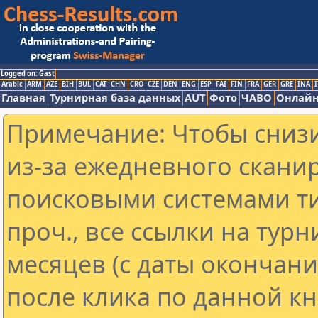
Logged on: Gast
Arabic
ARM
AZE
BIH
BUL
CAT
CHN
CRO
CZE
DEN
ENG
ESP
FAI
FIN
FRA
GER
GRE
INA
I
Главная
Турнирная база данных
AUT
Фото
ЧАВО
Онлайн
Примечание: Чтобы снизи
из-за ежедневного скани
поисковыми системами ти
проч., все ссылки на тур
месяцев (с даты окончан
после клика по данной кн