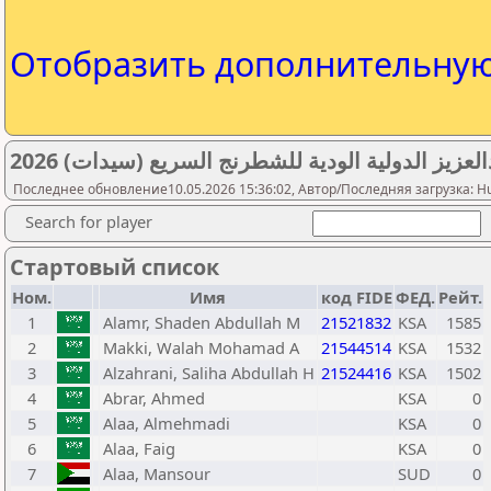
Отобразить дополнительну
عزيز الدولية الودية للشطرنج السريع (سيدات) 2026
Последнее обновление10.05.2026 15:36:02, Автор/Последняя загрузка: Hus
Search for player
Стартовый список
Ном.
Имя
код FIDE
ФЕД.
Рейт.
1
Alamr, Shaden Abdullah M
21521832
KSA
1585
2
Makki, Walah Mohamad A
21544514
KSA
1532
3
Alzahrani, Saliha Abdullah H
21524416
KSA
1502
4
Abrar, Ahmed
KSA
0
5
Alaa, Almehmadi
KSA
0
6
Alaa, Faig
KSA
0
7
Alaa, Mansour
SUD
0