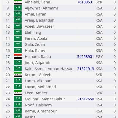
8
Alhalabi, Sana.
7618859
SYR
0
9
Aljawhra, Altmami
KSA
0
10
Amal, Faran
KSA
0
11
Areej, Badahdah
KSA
0
12
Aseel, Bawazeer
KSA
0
13
Elaf, Faig
KSA
0
14
Farah, Abakr
KSA
0
15
Gala, Zidan
KSA
0
16
Hala, Ramy
KSA
0
17
Hisham, Rania
54258901
EGY
0
18
Jouri, Algamdi
KSA
0
19
Kaki, Asmaa Adnan Hassan
21521913
KSA
0
20
Keram, Galeeb
SYR
0
21
Lama, Alkenani
KSA
0
22
Layan, Mohamed
KSA
0
23
Leen, Ameer
SYR
0
24
Melibari, Manar Bakur
21517550
KSA
0
25
Noof, Haisham
KSA
0
26
Rama, Almansour
KSA
0
27
Rasha,
KSA
0