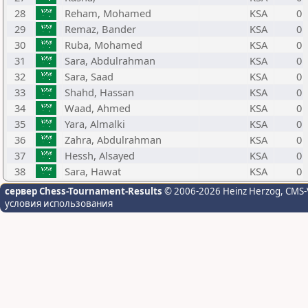
28
Reham, Mohamed
KSA
0
29
Remaz, Bander
KSA
0
30
Ruba, Mohamed
KSA
0
31
Sara, Abdulrahman
KSA
0
32
Sara, Saad
KSA
0
33
Shahd, Hassan
KSA
0
34
Waad, Ahmed
KSA
0
35
Yara, Almalki
KSA
0
36
Zahra, Abdulrahman
KSA
0
37
Hessh, Alsayed
KSA
0
38
Sara, Hawat
KSA
0
сервер Chess-Tournament-Results
© 2006-2026 Heinz Herzog
, CMS-
условия использования