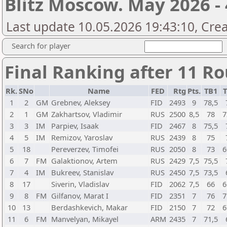
Blitz Moscow. May 2026 - 
Last update 10.05.2026 19:43:10, Cre
Search for player
Final Ranking after 11 R
Rk.
SNo
Name
FED
Rtg
Pts.
TB1
T
1
2
GM
Grebnev, Aleksey
FID
2493
9
78,5
2
1
GM
Zakhartsov, Vladimir
RUS
2500
8,5
78
7
3
3
IM
Parpiev, Isaak
FID
2467
8
75,5
4
5
IM
Remizov, Yaroslav
RUS
2439
8
75
5
18
Pereverzev, Timofei
RUS
2050
8
73
6
6
7
FM
Galaktionov, Artem
RUS
2429
7,5
75,5
7
4
IM
Bukreev, Stanislav
RUS
2450
7,5
73,5
8
17
Siverin, Vladislav
FID
2062
7,5
66
6
9
8
FM
Gilfanov, Marat I
FID
2351
7
76
7
10
13
Berdashkevich, Makar
FID
2150
7
72
6
11
6
FM
Manvelyan, Mikayel
ARM
2435
7
71,5