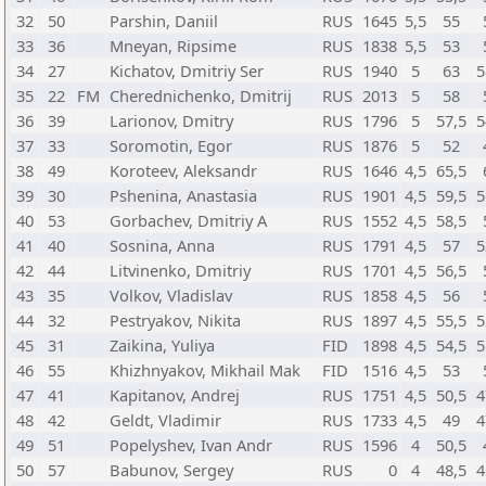
32
50
Parshin, Daniil
RUS
1645
5,5
55
33
36
Mneyan, Ripsime
RUS
1838
5,5
53
34
27
Kichatov, Dmitriy Ser
RUS
1940
5
63
5
35
22
FM
Cherednichenko, Dmitrij
RUS
2013
5
58
36
39
Larionov, Dmitry
RUS
1796
5
57,5
5
37
33
Soromotin, Egor
RUS
1876
5
52
38
49
Koroteev, Aleksandr
RUS
1646
4,5
65,5
39
30
Pshenina, Anastasia
RUS
1901
4,5
59,5
5
40
53
Gorbachev, Dmitriy A
RUS
1552
4,5
58,5
41
40
Sosnina, Anna
RUS
1791
4,5
57
5
42
44
Litvinenko, Dmitriy
RUS
1701
4,5
56,5
43
35
Volkov, Vladislav
RUS
1858
4,5
56
44
32
Pestryakov, Nikita
RUS
1897
4,5
55,5
5
45
31
Zaikina, Yuliya
FID
1898
4,5
54,5
5
46
55
Khizhnyakov, Mikhail Mak
FID
1516
4,5
53
47
41
Kapitanov, Andrej
RUS
1751
4,5
50,5
4
48
42
Geldt, Vladimir
RUS
1733
4,5
49
4
49
51
Popelyshev, Ivan Andr
RUS
1596
4
50,5
50
57
Babunov, Sergey
RUS
0
4
48,5
4