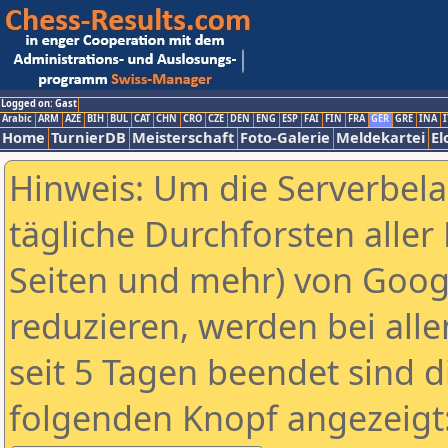
Logged on: Gast
Arabic
ARM
AZE
BIH
BUL
CAT
CHN
CRO
CZE
DEN
ENG
ESP
FAI
FIN
FRA
GER
GRE
INA
I
Home
TurnierDB
Meisterschaft
Foto-Galerie
Meldekartei
El
Hinweis: Um die Serverbel
tägliche Durchforsten aller 
Seiten und mehr) von Goog
reduzieren, werden bei alle
seit 5 Tagen beendet sind d
folgenden Knopf angezeigt