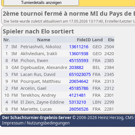
2ème tournoi fermé à norme MI du Pays de 
Die Seite wurde zuletzt aktualisiert am 17.05.2026 13:17:40, Ersteller/Letzt
Spieler nach Elo sortiert
Nr.
Name
FideID
Land
Elo
7
IM
Petriashvili, Nikoloz
13611216
GEO
2504
1
IM
Akhvlediani, Irakli
13601938
GEO
2420
8
FM
Pichon, Ewen
45155593
FRA
2385
3
GM
Dgebuadze, Alexandre
203882
BEL
2384
5
FM
Lacan Rus, David
651023075
FRA
2345
9
FM
Pourquet, Matthieu
20654642
FRA
2313
2
FM
Arcelin, Gael
45185786
FRA
2312
10
FM
Terekhov, Andrey
4121481
FRA
2301
4
FM
El Zein, Zayne-Eddine
5313210
LBN
2299
6
FM
Mariette, Lucas
26056526
FRA
2281
Der Schachturnier-Ergebnis-Server
© 2006-2026 Heinz Herzog
, CMS
Impressum / Nutzungsbedingungen