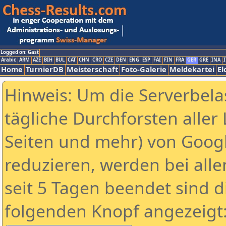
Logged on: Gast
Arabic
ARM
AZE
BIH
BUL
CAT
CHN
CRO
CZE
DEN
ENG
ESP
FAI
FIN
FRA
GER
GRE
INA
I
Home
TurnierDB
Meisterschaft
Foto-Galerie
Meldekartei
El
Hinweis: Um die Serverbela
tägliche Durchforsten aller 
Seiten und mehr) von Goog
reduzieren, werden bei alle
seit 5 Tagen beendet sind d
folgenden Knopf angezeigt