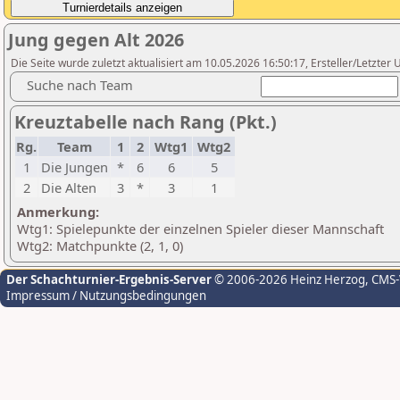
Jung gegen Alt 2026
Die Seite wurde zuletzt aktualisiert am 10.05.2026 16:50:17, Ersteller/Letzter
Suche nach Team
Kreuztabelle nach Rang (Pkt.)
Rg.
Team
1
2
Wtg1
Wtg2
1
Die Jungen
*
6
6
5
2
Die Alten
3
*
3
1
Anmerkung:
Wtg1: Spielepunkte der einzelnen Spieler dieser Mannschaft
Wtg2: Matchpunkte (2, 1, 0)
Der Schachturnier-Ergebnis-Server
© 2006-2026 Heinz Herzog
, CMS
Impressum / Nutzungsbedingungen