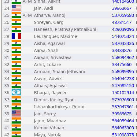
23
AFM
Sinha, Aakrit
146104500
24
Jain, Aadi
39963667
25
AFM
Atharva, Manoj
537059580
26
Shreyan, Garg
48781517
27
Haneesh, Prathyay Patnaikuni
429039096
28
Leuranguer, Maxime
544075324
29
Aisha, Agarwal
537033336
30
Aarya, Shah
33483876
31
Aaryan, Srivastava
558094962
32
Arhit, Lokare
33475660
33
Armaan, Shaan Jethwani
558099395
34
Aswin, Adwik
564044238
35
Atharv, Agarwal
547085150
36
Bhagat, Rajveer
150102914
37
Dennis Koshy, Ryan
577076800
38
Ishaankarthikeya, Roobi
537047361
39
Jain, Shrey
39963675
40
Jajoo, Maadhav
564059464
41
Kumar, Vihaan
564063909
42
Maya, Narula
531098975