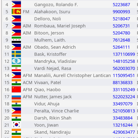
4
Gangozo, Rolando F.
5223687
5
FM
Alahakoon, Isuru
9900993
6
Delloro, Noli
5218047
7
AIM
Rombaua, Mariel Joseph
5206731
8
AIM
Bitoon, Jerson
5204780
9
Mulhem, Laith.
7612648
10
AIM
Obado, Sean Adrich
5264111
11
Bask, Kristoffer
137110699
12
Mandryka, Vladislav
148105258
13
Vardi Nejad, Rasa
562003070
14
AFM
Manalili, Aurell Christopher Lantican
115095451
15
ACM
Vivaan, Patel
88136833
16
AFM
Qiao, Haobo
331105249
17
AFM
Nutter, James Jack
522023224
18
Vidur, Ahuja
33497079
19
Peralta, Vince Charlie
521050813
20
Darsh, Rikin Shah
33483884
21
Yoon, Jiwan
13216244
22
Skand, Nandiraju
429063477