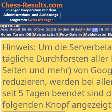
Logged on: Gast
Arabic
ARM
AZE
BIH
BUL
CAT
CHN
CRO
CZE
DEN
ENG
ESP
FAI
FIN
FRA
GER
GRE
INA
I
Home
TurnierDB
Meisterschaft
Foto-Galerie
Meldekartei
El
Hinweis: Um die Serverbel
tägliche Durchforsten aller 
Seiten und mehr) von Goog
reduzieren, werden bei alle
seit 5 Tagen beendet sind d
folgenden Knopf angezeigt