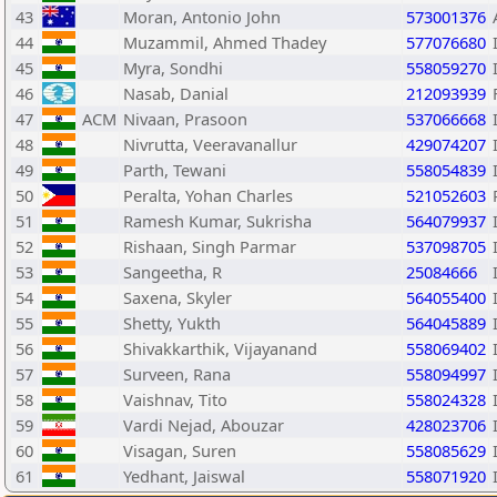
43
Moran, Antonio John
573001376
44
Muzammil, Ahmed Thadey
577076680
45
Myra, Sondhi
558059270
46
Nasab, Danial
212093939
47
ACM
Nivaan, Prasoon
537066668
48
Nivrutta, Veeravanallur
429074207
49
Parth, Tewani
558054839
50
Peralta, Yohan Charles
521052603
51
Ramesh Kumar, Sukrisha
564079937
52
Rishaan, Singh Parmar
537098705
53
Sangeetha, R
25084666
54
Saxena, Skyler
564055400
55
Shetty, Yukth
564045889
56
Shivakkarthik, Vijayanand
558069402
57
Surveen, Rana
558094997
58
Vaishnav, Tito
558024328
59
Vardi Nejad, Abouzar
428023706
60
Visagan, Suren
558085629
61
Yedhant, Jaiswal
558071920