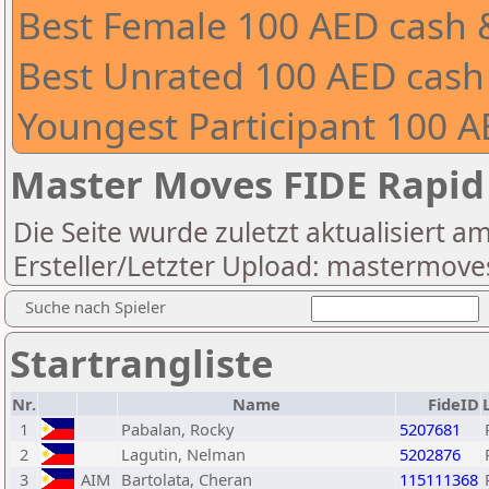
Best Female 100 AED cash
Best Unrated 100 AED cash
Youngest Participant 100 
Master Moves FIDE Rapid
Die Seite wurde zuletzt aktualisiert a
Ersteller/Letzter Upload: mastermove
Suche nach Spieler
Startrangliste
Nr.
Name
FideID
1
Pabalan, Rocky
5207681
2
Lagutin, Nelman
5202876
3
AIM
Bartolata, Cheran
115111368