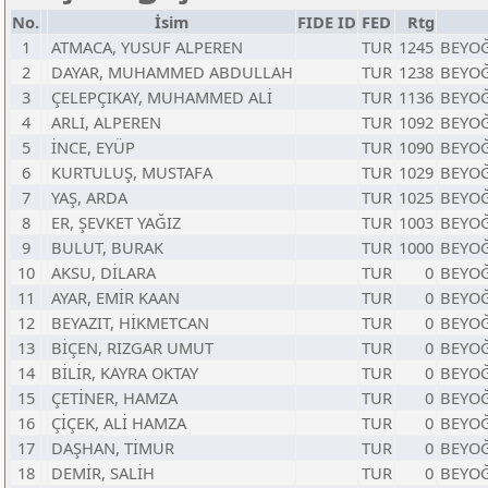
No.
İsim
FIDE ID
FED
Rtg
1
ATMACA, YUSUF ALPEREN
TUR
1245
BEYOĞ
2
DAYAR, MUHAMMED ABDULLAH
TUR
1238
BEYOĞ
3
ÇELEPÇIKAY, MUHAMMED ALİ
TUR
1136
BEYOĞ
4
ARLI, ALPEREN
TUR
1092
BEYOĞ
5
İNCE, EYÜP
TUR
1090
BEYOĞ
6
KURTULUŞ, MUSTAFA
TUR
1029
BEYOĞ
7
YAŞ, ARDA
TUR
1025
BEYOĞ
8
ER, ŞEVKET YAĞIZ
TUR
1003
BEYOĞ
9
BULUT, BURAK
TUR
1000
BEYOĞ
10
AKSU, DİLARA
TUR
0
BEYOĞ
11
AYAR, EMİR KAAN
TUR
0
BEYOĞ
12
BEYAZIT, HİKMETCAN
TUR
0
BEYOĞ
13
BİÇEN, RIZGAR UMUT
TUR
0
BEYOĞ
14
BİLİR, KAYRA OKTAY
TUR
0
BEYOĞ
15
ÇETİNER, HAMZA
TUR
0
BEYOĞ
16
ÇİÇEK, ALİ HAMZA
TUR
0
BEYOĞ
17
DAŞHAN, TİMUR
TUR
0
BEYOĞ
18
DEMİR, SALİH
TUR
0
BEYOĞ