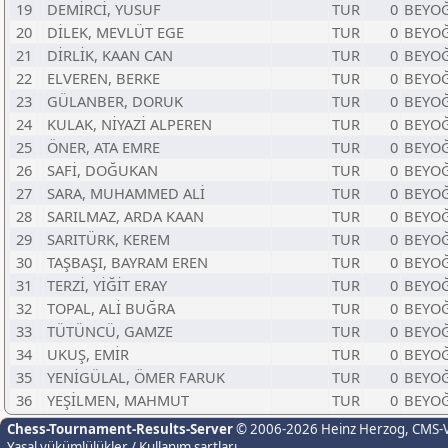
19
DEMİRCİ, YUSUF
TUR
0
BEYOĞ
20
DİLEK, MEVLÜT EGE
TUR
0
BEYOĞ
21
DİRLİK, KAAN CAN
TUR
0
BEYOĞ
22
ELVEREN, BERKE
TUR
0
BEYOĞ
23
GÜLANBER, DORUK
TUR
0
BEYOĞ
24
KULAK, NİYAZİ ALPEREN
TUR
0
BEYOĞ
25
ÖNER, ATA EMRE
TUR
0
BEYOĞ
26
SAFİ, DOĞUKAN
TUR
0
BEYOĞ
27
SARA, MUHAMMED ALİ
TUR
0
BEYOĞ
28
SARILMAZ, ARDA KAAN
TUR
0
BEYOĞ
29
SARITÜRK, KEREM
TUR
0
BEYOĞ
30
TAŞBAŞI, BAYRAM EREN
TUR
0
BEYOĞ
31
TERZİ, YİĞİT ERAY
TUR
0
BEYOĞ
32
TOPAL, ALİ BUĞRA
TUR
0
BEYOĞ
33
TÜTÜNCÜ, GAMZE
TUR
0
BEYOĞ
34
UKUŞ, EMİR
TUR
0
BEYOĞ
35
YENİGÜLAL, ÖMER FARUK
TUR
0
BEYOĞ
36
YEŞİLMEN, MAHMUT
TUR
0
BEYOĞ
Chess-Tournament-Results-Server
© 2006-2026 Heinz Herzog
, CMS-
Yasal yükümlülükler / Kullanım şartları