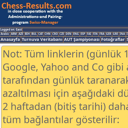
Logged on: Gast
Arabic
ARM
AZE
BIH
BUL
CAT
CHN
CRO
CZE
DEN
ENG
ESP
FAI
FIN
FRA
GER
GRE
INA
I
Anasayfa
Turnuva Veritabanı
AUT Şampiyonası
Fotoğraflar
Not: Tüm linklerin (günlük 1
Google, Yahoo and Co gibi
tarafından günlük taranar
azaltılması için aşağıdaki 
2 haftadan (bitiş tarihi) dah
tüm bağlantılar gösterilir: