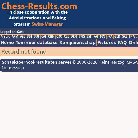
Logged on: Gast
Arabic
ARM
AZE
BIH
BUL
CAT
CHN
CRO
CZE
DEN
ENG
ESP
FAI
FIN
FRA
GER
GRE
INA
I
Home
Toernooi-database
Kampioenschap
Pictures
FAQ
Onli
Record not found
Schaaktoernooi-resultaten server
© 2006-2026 Heinz Herzog
, CMS-
Impressum