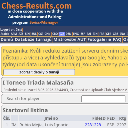
Logged on: Gast
Arabic
ARM
AZE
BIH
BUL
CAT
CHN
CRO
CZE
DEN
ENG
ESP
FAI
FIN
FRA
GER
GRE
INA
I
Domů
Databáze turnajů
Mistrovství AUT
Fotogalerie
FAQ
On
Poznámka: Kvůli redukci zatížení serveru denním s
přístupu a více) a vyhledávačů typu Google, Yahoo a 
týdny (od data ukončení turnaje) jsou zobrazeny po kl
I Torneo Triada Malasaña
Poslední aktualizace18.05.2026 22:44:03, Creator/Last Upload: Club Ajedrez V 
Search for player
Startovní listina
Čís.
Jméno
FideID
FED
Rtg
1
IM
Rubio Mejia, Luis Ignacio
2281228
ESP
2297