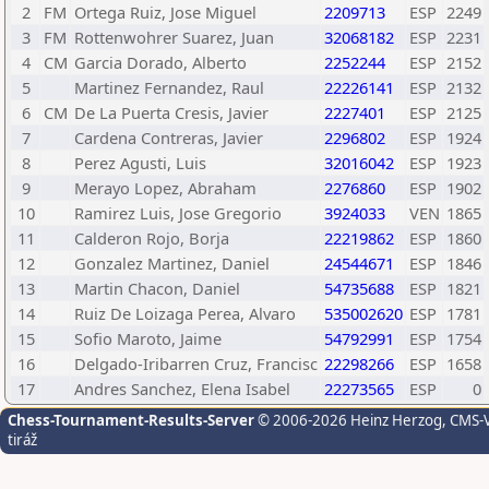
2
FM
Ortega Ruiz, Jose Miguel
2209713
ESP
2249
3
FM
Rottenwohrer Suarez, Juan
32068182
ESP
2231
4
CM
Garcia Dorado, Alberto
2252244
ESP
2152
5
Martinez Fernandez, Raul
22226141
ESP
2132
6
CM
De La Puerta Cresis, Javier
2227401
ESP
2125
7
Cardena Contreras, Javier
2296802
ESP
1924
8
Perez Agusti, Luis
32016042
ESP
1923
9
Merayo Lopez, Abraham
2276860
ESP
1902
10
Ramirez Luis, Jose Gregorio
3924033
VEN
1865
11
Calderon Rojo, Borja
22219862
ESP
1860
12
Gonzalez Martinez, Daniel
24544671
ESP
1846
13
Martin Chacon, Daniel
54735688
ESP
1821
14
Ruiz De Loizaga Perea, Alvaro
535002620
ESP
1781
15
Sofio Maroto, Jaime
54792991
ESP
1754
16
Delgado-Iribarren Cruz, Francisc
22298266
ESP
1658
17
Andres Sanchez, Elena Isabel
22273565
ESP
0
Chess-Tournament-Results-Server
© 2006-2026 Heinz Herzog
, CMS-
tiráž