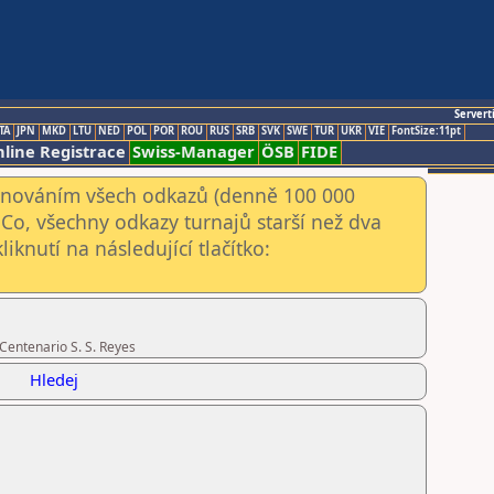
Servert
TA
JPN
MKD
LTU
NED
POL
POR
ROU
RUS
SRB
SVK
SWE
TUR
UKR
VIE
FontSize:11pt
line Registrace
Swiss-Manager
ÖSB
FIDE
kenováním všech odkazů (denně 100 000
Co, všechny odkazy turnajů starší než dva
iknutí na následující tlačítko:
Centenario S. S. Reyes
Hledej