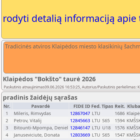
rodyti detalią informaciją apie
Tradicinės atviros Klaipėdos miesto klasikinių šach
Klaipėdos "Bokšto" taurė 2026
Paskutinis atnaujinimas09.06.2026 16:53:25, Autorius/Paskutinis perkėlimas: 
pradinis žaidėjų sąrašas
Nr.
Pavardė
FIDE ID
Fed.
Tipas
Reit.
Kluba
1
Mileris, Rimvydas
12867047
LTU
1686
Klaip
2
Petrov, Vitalij
12845663
LTU
S65
1594
KMŠSK
3
Bitounti-Mpompa, Deniel
12846147
LTU
U18
1576
KMŠSK
4
Januseviciute, Donata
12803669
LTU
S65
1547
KMŠSK