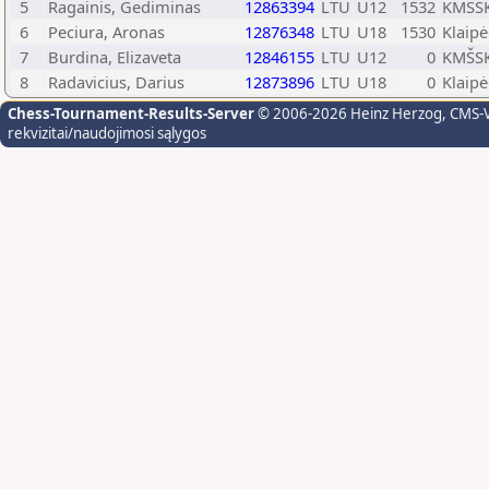
5
Ragainis, Gediminas
12863394
LTU
U12
1532
KMŠSK
6
Peciura, Aronas
12876348
LTU
U18
1530
Klaip
7
Burdina, Elizaveta
12846155
LTU
U12
0
KMŠSK
8
Radavicius, Darius
12873896
LTU
U18
0
Klaip
Chess-Tournament-Results-Server
© 2006-2026 Heinz Herzog
, CMS-
rekvizitai/naudojimosi sąlygos