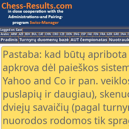
Logged on: Gast
Arabic
ARM
AZE
BIH
BUL
CAT
CHN
CRO
CZE
DEN
ENG
ESP
FAI
FIN
FRA
GER
GRE
INA
I
Pradinis
Turnyrų duomenų bazė
AUT čempionatas
Nuotrau
Pastaba: kad būtų apribota
apkrova dėl paieškos sistem
Yahoo and Co ir pan. veiklo
puslapių ir daugiau), skenu
dviejų savaičių (pagal turn
nuorodos rodomos tik sprag