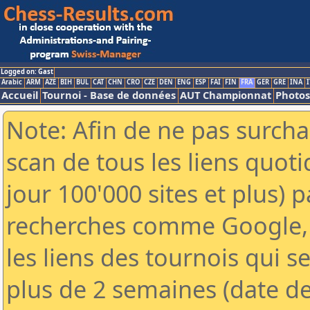
Logged on: Gast
Arabic
ARM
AZE
BIH
BUL
CAT
CHN
CRO
CZE
DEN
ENG
ESP
FAI
FIN
FRA
GER
GRE
INA
I
Accueil
Tournoi - Base de données
AUT Championnat
Photos
Note: Afin de ne pas surcha
scan de tous les liens quo
jour 100'000 sites et plus) 
recherches comme Google, 
les liens des tournois qui se
plus de 2 semaines (date de