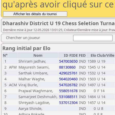
qu'après avoir cliqué sur c
Dharashiv District U 19 Chess Seletion Tur
Dernière mise à jour 12.05.2026 13:01:25, Créateur/Dernière mise à jour: Pra
Chercher un joueur
Rang initial par Elo
N°
Nom
ID FIDE
FED
Elo
Club/Ville
1
Shriram Jadhav,
547003650
IND
1589
U 19
2
AFM
Mayuresh Swami,
88130860
IND
1545
U 14
3
Sarthak Umbare,
429025761
IND
1532
U 14
4
Malhar Waghe,
564020460
IND
1503
U 14
5
ACM
Viraj Burle,
547026782
IND
1497
U 14
6
Prajwal Waghmare,
558051678
IND
0
F 14
7
Samarjeet Deshmukh,
531088511
IND
1464
U 14
8
Shreyash Lagdive,
537012304
IND
1457
U 14
9
Aarya Shinde,
IND
0
U 8
10
Adhira Rokade,
IND
0
F 8