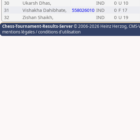
30
Ukarsh Dhas,
IND
0
U 10
31
Vishakha Dahibhate,
558026010
IND
0
F 17
32
Zishan Shaikh,
IND
0
U 19
Chess-Tournament-Results-Server
© 2006-2026 Heinz Herzog
, CMS-
mentions légales / conditions d'utilisation