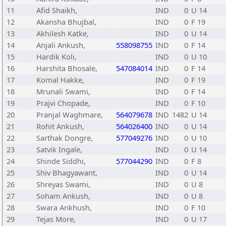
11
Afid Shaikh,
IND
0
U 14
12
Akansha Bhujbal,
IND
0
F 19
13
Akhilesh Katke,
IND
0
U 14
14
Anjali Ankush,
558098755
IND
0
F 14
15
Hardik Koli,
IND
0
U 10
16
Harshita Bhosale,
547084014
IND
0
F 14
17
Komal Hakke,
IND
0
F 19
18
Mrunali Swami,
IND
0
F 14
19
Prajvi Chopade,
IND
0
F 10
20
Pranjal Waghmare,
564079678
IND
1482
U 14
21
Rohit Ankush,
564026400
IND
0
U 14
22
Sarthak Dongre,
577049276
IND
0
U 10
23
Satvik Ingale,
IND
0
U 14
24
Shinde Siddhi,
577044290
IND
0
F 8
25
Shiv Bhagyawant,
IND
0
U 14
26
Shreyas Swami,
IND
0
U 8
27
Soham Ankush,
IND
0
U 8
28
Swara Ankhush,
IND
0
F 10
29
Tejas More,
IND
0
U 17