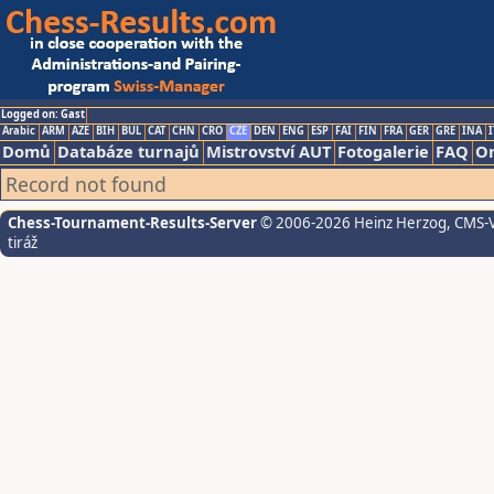
Logged on: Gast
Arabic
ARM
AZE
BIH
BUL
CAT
CHN
CRO
CZE
DEN
ENG
ESP
FAI
FIN
FRA
GER
GRE
INA
I
Domů
Databáze turnajů
Mistrovství AUT
Fotogalerie
FAQ
On
Record not found
Chess-Tournament-Results-Server
© 2006-2026 Heinz Herzog
, CMS-
tiráž