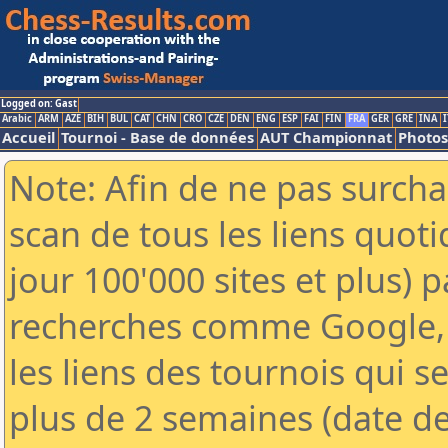
Logged on: Gast
Arabic
ARM
AZE
BIH
BUL
CAT
CHN
CRO
CZE
DEN
ENG
ESP
FAI
FIN
FRA
GER
GRE
INA
I
Accueil
Tournoi - Base de données
AUT Championnat
Photos
Note: Afin de ne pas surcha
scan de tous les liens quo
jour 100'000 sites et plus) 
recherches comme Google, 
les liens des tournois qui se
plus de 2 semaines (date de