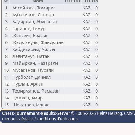
N°
Nom
ID FIDE
FED
Elo
1
Абсейтова, Томирис
KAZ
0
2
Аубакиров, Санжар
KAZ
0
3
Бауыржан, Абунасыр
KAZ
0
4
Гарипов, Тимур
KAZ
0
5
Жансейт, Ерасыл
KAZ
0
6
Жасуланулы, Жансултан
KAZ
0
7
Кабдикарим, Айлин
KAZ
0
8
Левитанус, Натан
KAZ
0
9
Майыркан, Назарали
KAZ
0
10
Мусаканов, Нурали
KAZ
0
11
Нурболат, Даниал
KAZ
0
12
Нурлан, Арлан
KAZ
0
13
Темиржанов, Рамазан
KAZ
0
14
Цомаев, Амир
KAZ
0
15
Шокатаев, Ильяс
KAZ
0
Chess-Tournament-Results-Server
© 2006-2026 Heinz Herzog
, CMS-
mentions légales / conditions d'utilisation