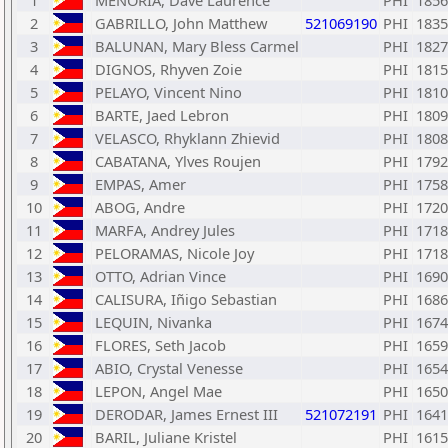
1
MENORIA, Dave Laurence
PHI
1856
2
GABRILLO, John Matthew
521069190
PHI
1835
3
BALUNAN, Mary Bless Carmel
PHI
1827
4
DIGNOS, Rhyven Zoie
PHI
1815
5
PELAYO, Vincent Nino
PHI
1810
6
BARTE, Jaed Lebron
PHI
1809
7
VELASCO, Rhyklann Zhievid
PHI
1808
8
CABATANA, Ylves Roujen
PHI
1792
9
EMPAS, Amer
PHI
1758
10
ABOG, Andre
PHI
1720
11
MARFA, Andrey Jules
PHI
1718
12
PELORAMAS, Nicole Joy
PHI
1718
13
OTTO, Adrian Vince
PHI
1690
14
CALISURA, Iñigo Sebastian
PHI
1686
15
LEQUIN, Nivanka
PHI
1674
16
FLORES, Seth Jacob
PHI
1659
17
ABIO, Crystal Venesse
PHI
1654
18
LEPON, Angel Mae
PHI
1650
19
DERODAR, James Ernest III
521072191
PHI
1641
20
BARIL, Juliane Kristel
PHI
1615