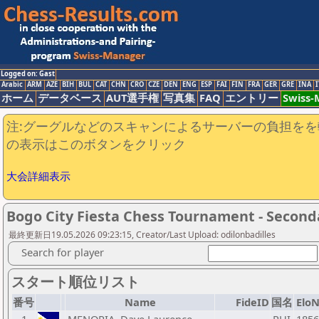
Logged on: Gast
Arabic
ARM
AZE
BIH
BUL
CAT
CHN
CRO
CZE
DEN
ENG
ESP
FAI
FIN
FRA
GER
GRE
INA
I
ホーム
データベース
AUT選手権
写真集
FAQ
エントリー
Swiss
注:グーグルなどのスキャンによるサーバーの負担をを
の表示はこのボタンをクリック
大会詳細表示
Bogo City Fiesta Chess Tournament - Second
最終更新日19.05.2026 09:23:15, Creator/Last Upload: odilonbadilles
Search for player
スタート順位リスト
番号
Name
FideID
国名
Elo