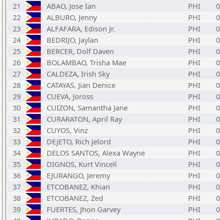
21
ABAO, Jose Ian
PHI
0
22
ALBURO, Jenny
PHI
0
23
ALFAFARA, Edison Jr.
PHI
0
24
BEDRIJO, Jaylan
PHI
0
25
BERCER, Dolf Daven
PHI
0
26
BOLAMBAO, Trisha Mae
PHI
0
27
CALDEZA, Irish Sky
PHI
0
28
CATAYAS, Jian Denice
PHI
0
29
CUEVA, Joross
PHI
0
30
CUIZON, Samantha Jane
PHI
0
31
CURARATON, April Ray
PHI
0
32
CUYOS, Vinz
PHI
0
33
DEJETO, Rich Jelord
PHI
0
34
DELOS SANTOS, Alexa Wayne
PHI
0
35
DIGNOS, Kurt Vincell
PHI
0
36
EJURANGO, Jeremy
PHI
0
37
ETCOBANEZ, Khian
PHI
0
38
ETCOBANEZ, Zed
PHI
0
39
FUERTES, Jhon Garvey
PHI
0