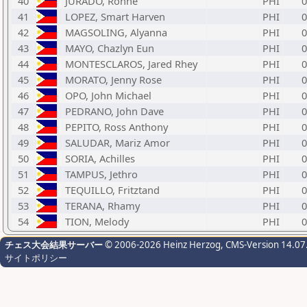
40
JURADO, Ronne
PHI
0
41
LOPEZ, Smart Harven
PHI
0
42
MAGSOLING, Alyanna
PHI
0
43
MAYO, Chazlyn Eun
PHI
0
44
MONTESCLAROS, Jared Rhey
PHI
0
45
MORATO, Jenny Rose
PHI
0
46
OPO, John Michael
PHI
0
47
PEDRANO, John Dave
PHI
0
48
PEPITO, Ross Anthony
PHI
0
49
SALUDAR, Mariz Amor
PHI
0
50
SORIA, Achilles
PHI
0
51
TAMPUS, Jethro
PHI
0
52
TEQUILLO, Fritztand
PHI
0
53
TERANA, Rhamy
PHI
0
54
TION, Melody
PHI
0
チェス大会結果サーバー
© 2006-2026 Heinz Herzog
, CMS-Version 14.07
サイトポリシー