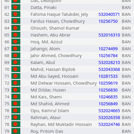
60
Das, Debopom
BAN
61
Datta, Pinaki
BAN
62
Fahima Haque Talukder, Jely
532040571
BAN
63
Fardus Hasan, Chowdhury
10256750
BAN
64
Ghoush, Shamol Kumar
BAN
65
Hashem, Abu Abrar
532016310
BAN
66
Hoq, Md. Azizul
BAN
67
Jahangir, Alom
10274499
BAN
68
Jahir Ahmed, Chowdhury
10256784
BAN
69
Kalam, Abul
532028210
BAN
70
Mahid, Hassan Biplob
532043368
BAN
71
Md Abu Sayed, Hossain
10281533
BAN
72
Md Delwar Hossain, Chowdhury
10259619
BAN
73
Md Dildar, Husen
10256830
BAN
74
Md Kais, Shami
10246835
BAN
75
Md Shahid, Ahmed
10256849
BAN
76
Opu, Kamrul Islam
532024665
BAN
77
Rahman, Ataur
532026358
BAN
78
Rayhan, Md Muktadir Hossain
532024746
BAN
79
Roy, Pritom Das
BAN