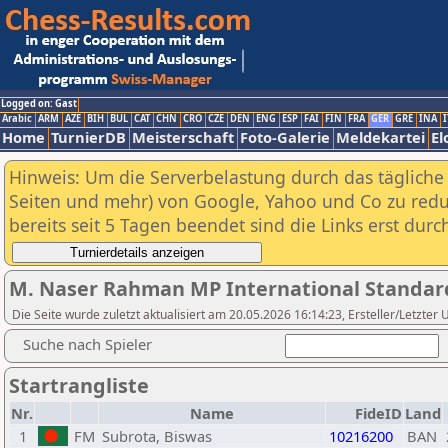
Logged on: Gast
Arabic
ARM
AZE
BIH
BUL
CAT
CHN
CRO
CZE
DEN
ENG
ESP
FAI
FIN
FRA
GER
GRE
INA
I
Home
TurnierDB
Meisterschaft
Foto-Galerie
Meldekartei
El
Hinweis: Um die Serverbelastung durch das tägliche D
Seiten und mehr) von Google, Yahoo und Co zu reduz
bereits seit 5 Tagen beendet sind die Links erst dur
M. Naser Rahman MP International Standar
Die Seite wurde zuletzt aktualisiert am 20.05.2026 16:14:23, Ersteller/Letzte
Suche nach Spieler
Startrangliste
Nr.
Name
FideID
Land
1
FM
Subrota, Biswas
10216200
BAN