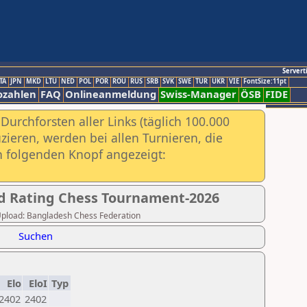
Servert
TA
JPN
MKD
LTU
NED
POL
POR
ROU
RUS
SRB
SVK
SWE
TUR
UKR
VIE
FontSize:11pt
ozahlen
FAQ
Onlineanmeldung
Swiss-Manager
ÖSB
FIDE
urchforsten aller Links (täglich 100.000
ieren, werden bei allen Turnieren, die
ch folgenden Knopf angezeigt:
d Rating Chess Tournament-2026
r Upload: Bangladesh Chess Federation
Suchen
Elo
EloI
Typ
2402
2402