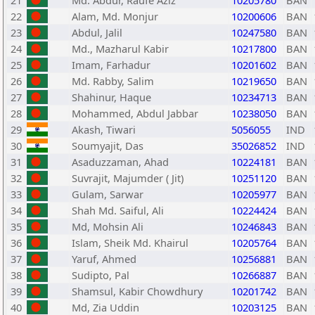
21
Md. Abdur, Raufe Aziz
10205780
BAN
22
Alam, Md. Monjur
10200606
BAN
23
Abdul, Jalil
10247580
BAN
24
Md., Mazharul Kabir
10217800
BAN
25
Imam, Farhadur
10201602
BAN
26
Md. Rabby, Salim
10219650
BAN
27
Shahinur, Haque
10234713
BAN
28
Mohammed, Abdul Jabbar
10238050
BAN
29
Akash, Tiwari
5056055
IND
30
Soumyajit, Das
35026852
IND
31
Asaduzzaman, Ahad
10224181
BAN
32
Suvrajit, Majumder ( Jit)
10251120
BAN
33
Gulam, Sarwar
10205977
BAN
34
Shah Md. Saiful, Ali
10224424
BAN
35
Md, Mohsin Ali
10246843
BAN
36
Islam, Sheik Md. Khairul
10205764
BAN
37
Yaruf, Ahmed
10256881
BAN
38
Sudipto, Pal
10266887
BAN
39
Shamsul, Kabir Chowdhury
10201742
BAN
40
Md, Zia Uddin
10203125
BAN