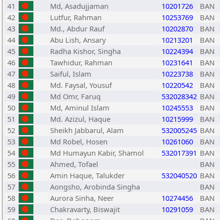
41
Md, Asadujjaman
10201726
BAN
42
Lutfur, Rahman
10253769
BAN
43
Md., Abdur Rauf
10202870
BAN
44
Abu Lish, Ansary
10213201
BAN
45
Radha Kishor, Singha
10224394
BAN
46
Tawhidur, Rahman
10231641
BAN
47
Saiful, Islam
10223738
BAN
48
Md. Faysal, Yousuf
10220542
BAN
49
Md Omr, Faruq
532028342
BAN
50
Md, Aminul Islam
10245553
BAN
51
Md. Azizul, Haque
10215999
BAN
52
Sheikh Jabbarul, Alam
532005245
BAN
53
Md Robel, Hosen
10261060
BAN
54
Md Humayun Kabir, Shamol
532017391
BAN
55
Ahmed, Tofael
BAN
56
Amin Haque, Talukder
532040520
BAN
57
Aongsho, Arobinda Singha
BAN
58
Aurora Sinha, Neer
10274456
BAN
59
Chakravarty, Biswajit
10291059
BAN