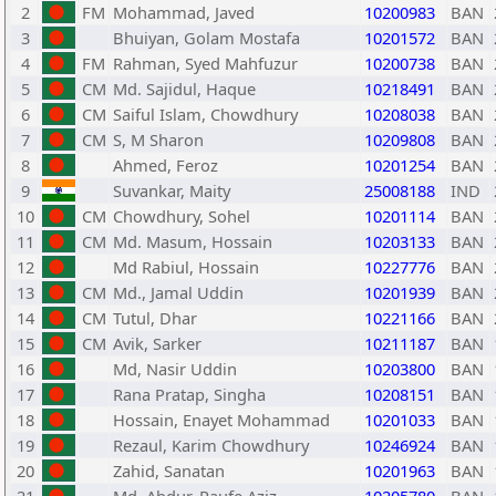
2
FM
Mohammad, Javed
10200983
BAN
3
Bhuiyan, Golam Mostafa
10201572
BAN
4
FM
Rahman, Syed Mahfuzur
10200738
BAN
5
CM
Md. Sajidul, Haque
10218491
BAN
6
CM
Saiful Islam, Chowdhury
10208038
BAN
7
CM
S, M Sharon
10209808
BAN
8
Ahmed, Feroz
10201254
BAN
9
Suvankar, Maity
25008188
IND
10
CM
Chowdhury, Sohel
10201114
BAN
11
CM
Md. Masum, Hossain
10203133
BAN
12
Md Rabiul, Hossain
10227776
BAN
13
CM
Md., Jamal Uddin
10201939
BAN
14
CM
Tutul, Dhar
10221166
BAN
15
CM
Avik, Sarker
10211187
BAN
16
Md, Nasir Uddin
10203800
BAN
17
Rana Pratap, Singha
10208151
BAN
18
Hossain, Enayet Mohammad
10201033
BAN
19
Rezaul, Karim Chowdhury
10246924
BAN
20
Zahid, Sanatan
10201963
BAN