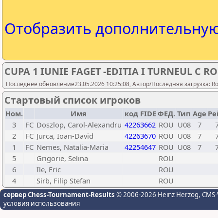
Отобразить дополнительну
CUPA 1 IUNIE FAGET -EDITIA I TURNEUL C R
Последнее обновление23.05.2026 10:25:08, Автор/Последняя загрузка: Rom
Стартовый список игроков
Ном.
Имя
код FIDE
ФЕД.
Тип
Age
Ре
3
FC
Doszlop, Carol-Alexandru
42263662
ROU
U08
7
2
FC
Jurca, Ioan-David
42263670
ROU
U08
7
1
FC
Nemes, Natalia-Maria
42254647
ROU
U08
7
5
Grigorie, Selina
ROU
6
Ile, Eric
ROU
4
Sirb, Filip Stefan
ROU
сервер Chess-Tournament-Results
© 2006-2026 Heinz Herzog
, CMS-
условия использования