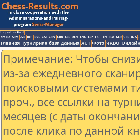
Logged on: Gast
Arabic
ARM
AZE
BIH
BUL
CAT
CHN
CRO
CZE
DEN
ENG
ESP
FAI
FIN
FRA
GER
GRE
INA
I
Главная
Турнирная база данных
AUT
Фото
ЧАВО
Онлайн
Примечание: Чтобы снизи
из-за ежедневного скани
поисковыми системами ти
проч., все ссылки на тур
месяцев (с даты окончан
после клика по данной кн