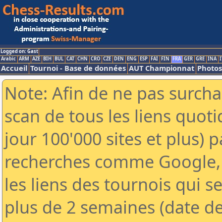
Logged on: Gast
Arabic
ARM
AZE
BIH
BUL
CAT
CHN
CRO
CZE
DEN
ENG
ESP
FAI
FIN
FRA
GER
GRE
INA
I
Accueil
Tournoi - Base de données
AUT Championnat
Photos
Note: Afin de ne pas surcha
scan de tous les liens quo
jour 100'000 sites et plus) 
recherches comme Google, 
les liens des tournois qui se
plus de 2 semaines (date de