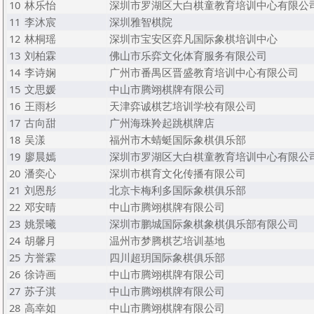
10
林乐怡
深圳市罗湖区大白棋童教育培训中心有限公
11
李沐宸
深圳雅智棋院
12
林桐瑶
深圳市宝安区弈凡国际象棋培训中心
13
刘柏霖
佛山市乐弈文化体育服务有限公司
14
李诗娴
广州市番禺区晋盛教育培训中心有限公司
15
文思媛
中山市腾翊棋牌有限公司
16
王雨杉
天津弈诚棋艺培训学校有限公司
17
古向甜
广州海珠羚起跳棋牌店
18
吴漾
福州市木蜻蜓国际象棋俱乐部
19
廖晨嫣
深圳市罗湖区大白棋童教育培训中心有限公
20
潘奕心
深圳市棋育文化传播有限公司
21
刘恩彤
北京卡梅利多国际象棋俱乐部
22
邓安晴
中山市腾翊棋牌有限公司
23
姚景曦
深圳市鹏城国际象棋象棋俱乐部有限公司
24
胡馨月
温州市梦腾棋艺培训基地
25
方誉霖
四川超玥国际象棋俱乐部
26
徐诗画
中山市腾翊棋牌有限公司
27
苏子淇
中山市腾翊棋牌有限公司
28
高幸如
中山市腾翊棋牌有限公司