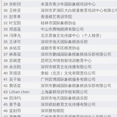
29
肖昕玥
本溪市青少年国际象棋培训中心
30
王梓灵
深圳市罗湖区大白棋童教育培训中心有限公
31
彭李孝
香港棋艺青训学院
32
叶宝阳
桂林市国际象棋协会
33
邓逍遥
中山市腾翊棋牌有限公司
34
冯厚允
北京君修文化传媒中心（个人独资）
35
王译可
深圳市地天国际象棋俱乐部
36
余佑言
成都市青羊区棋类协会
37
林慕宬
深圳市鹏城国际象棋象棋俱乐部有限公司
38
苏琬雯
昆明五华情智新培训教育中心
39
余乐阳
深圳市棋育文化传播有限公司
40
宋偲语
拿鲸（北京）文化有限责任公司
41
吴子瑜
广州弈博国际象棋服务有限公司
42
窦语棠
深圳市鹏城国际象棋象棋俱乐部有限公司
43
Lillian chen
上海篆棋培训学校有限公司
44
田沛玙
深圳市地天国际象棋俱乐部
45
黄予嘉
深圳祺励教育文化传播有限公司
46
蓝刻羽
深圳雅智棋院
47
严雅馨
广州市番禺区晋盛教育培训中心有限公司