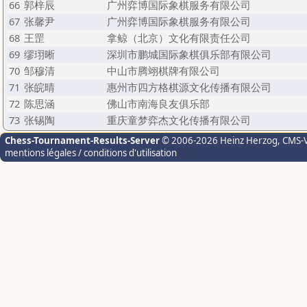
66
郭梓辰
广州弈博国际象棋服务有限公司
67
张馨尹
广州弈博国际象棋服务有限公司
68
王罡
拿鲸（北京）文化有限责任公司
69
缪珝晰
深圳市鹏城国际象棋俱乐部有限公司
70
邹穆清
中山市腾翊棋牌有限公司
71
张皖晴
惠州市四方格棋源文化传播有限公司
72
陈思涵
佛山市南海良友俱乐部
73
张锡陶
重庆童梦弈杰文化传播有限公司
Chess-Tournament-Results-Server
© 2006-2026 Heinz Herzog
, CMS-
mentions légales / conditions d'utilisation