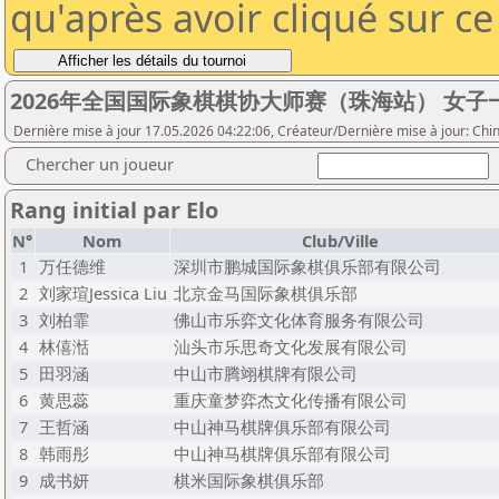
qu'après avoir cliqué sur c
2026年全国国际象棋棋协大师赛（珠海站） 女子
Dernière mise à jour 17.05.2026 04:22:06, Créateur/Dernière mise à jour: Ch
Chercher un joueur
Rang initial par Elo
N°
Nom
Club/Ville
1
万任德维
深圳市鹏城国际象棋俱乐部有限公司
2
刘家瑄Jessica Liu
北京金马国际象棋俱乐部
3
刘柏霏
佛山市乐弈文化体育服务有限公司
4
林僖湉
汕头市乐思奇文化发展有限公司
5
田羽涵
中山市腾翊棋牌有限公司
6
黄思蕊
重庆童梦弈杰文化传播有限公司
7
王哲涵
中山神马棋牌俱乐部有限公司
8
韩雨彤
中山神马棋牌俱乐部有限公司
9
成书妍
棋米国际象棋俱乐部