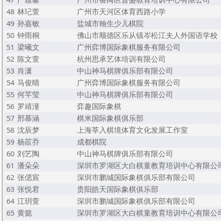
48
林玘萱
广州市天河区体育西路小学
49
孙嘉敏
盐城市翰生少儿棋院
50
钟雨桐
佛山市顺德区乐从镇岑松江夫人外国语学校
51
梁曦文
广州弈博国际象棋服务有限公司
52
陈文萱
杭州思承艺体培训有限公司
53
肖潇
中山神马棋牌俱乐部有限公司
54
马俊晴
广州弈博国际象棋服务有限公司
55
何芊莹
中山神马棋牌俱乐部有限公司
56
罗靖潼
弈趣国际象棋
57
邢慕涵
棋米国际象棋俱乐部
58
沈辰梦
上海莘入棋境体育文化发展工作室
59
杨茞乔
成都棋院
60
刘艺陶
中山神马棋牌俱乐部有限公司
61
潘朵朵
深圳市罗湖区大白棋童教育培训中心有限公
62
张偲宸
深圳市鹏城国际象棋俱乐部有限公司
63
张悦君
贵阳皓天国际象棋俱乐部
64
江玥萱
深圳市鹏城国际象棋俱乐部有限公司
65
黄懿
深圳市罗湖区大白棋童教育培训中心有限公