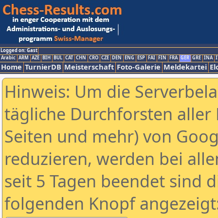
Logged on: Gast
Arabic
ARM
AZE
BIH
BUL
CAT
CHN
CRO
CZE
DEN
ENG
ESP
FAI
FIN
FRA
GER
GRE
INA
I
Home
TurnierDB
Meisterschaft
Foto-Galerie
Meldekartei
El
Hinweis: Um die Serverbel
tägliche Durchforsten aller 
Seiten und mehr) von Goog
reduzieren, werden bei alle
seit 5 Tagen beendet sind d
folgenden Knopf angezeigt