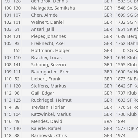
99
128
den Brok, Dennis
GER
1583
SC B
100
130
Malagatte, Samiksha
GER
1548
SV S
101
107
Chen, Aimée
GER
1699
SG So
102
101
Weinert, Daniel
GER
1732
SG N
103
61
Ansari, Jalil
GER
1851
SK K
104
121
Pieper, Johannes
GER
1689
Berg
105
93
Freiknecht, Axel
GER
1762
Bahn
152
Hoffmann, Holger
GER
0
SG K
107
110
Bracher, Lucas
GER
1694
Klub 
108
141
Schönig, Severin
GER
1565
Klub 
109
111
Baumgarten, Fred
GER
1690
SV He
110
52
Liebert, Frank
GER
1873
SK B
111
120
Steffens, Markus
GER
1642
SF K
112
98
Gail, Edgar
GER
1737
Klub 
113
125
Ruckriegel, Helmut
GER
1603
SF Ro
114
88
Trevisan, Florian
GER
1776
SF Ro
115
104
Katzwinkel, Marius
GER
1706
Klub 
116
49
Mendes, David
BRA
1894
117
140
Kaierle, Rafael
GER
1577
DJK A
118
38
Barnowski, Chris
GER
1974