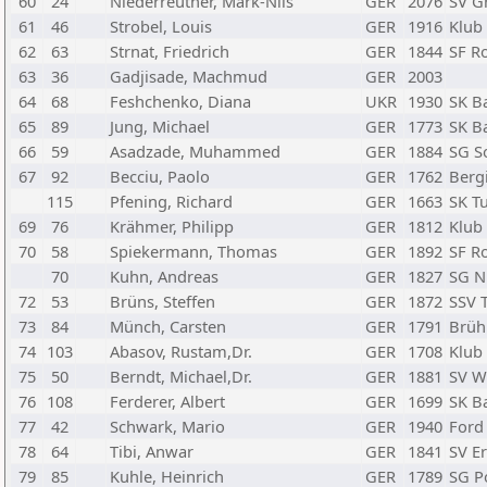
60
24
Niederreuther, Mark-Nils
GER
2076
SV Gr
61
46
Strobel, Louis
GER
1916
Klub 
62
63
Strnat, Friedrich
GER
1844
SF Ro
63
36
Gadjisade, Machmud
GER
2003
64
68
Feshchenko, Diana
UKR
1930
SK B
65
89
Jung, Michael
GER
1773
SK B
66
59
Asadzade, Muhammed
GER
1884
SG So
67
92
Becciu, Paolo
GER
1762
Berg
115
Pfening, Richard
GER
1663
SK T
69
76
Krähmer, Philipp
GER
1812
Klub 
70
58
Spiekermann, Thomas
GER
1892
SF Ro
70
Kuhn, Andreas
GER
1827
SG N
72
53
Brüns, Steffen
GER
1872
SSV 
73
84
Münch, Carsten
GER
1791
Brühl
74
103
Abasov, Rustam,Dr.
GER
1708
Klub 
75
50
Berndt, Michael,Dr.
GER
1881
SV W
76
108
Ferderer, Albert
GER
1699
SK B
77
42
Schwark, Mario
GER
1940
Ford 
78
64
Tibi, Anwar
GER
1841
SV Er
79
85
Kuhle, Heinrich
GER
1789
SG Po