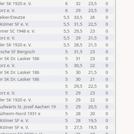
er SK 1920 e. V.
6
32
23,5
0
rz e. V.
6
29
23,5
0
alker/Deutze
5,5
33,5
26
0
Kölner SF e. V.
5,5
31,5
22,5
0
mer SC 1948 e. V.
5,5
29,5
23
0
rz e. V.
5,5
29
21,5
0
er SK 1920 e. V.
5,5
28,5
21,5
0
ische SF Bergisch
5
31,5
23
0
r SK Dr. Lasker 186
5
31
23
0
rz e. V.
5
30,5
22
0
r SK Dr. Lasker 186
5
30
21,5
0
r SK Dr. Lasker 186
5
30
21
0
5
29,5
22,5
0
rz e. V.
5
29
23
0
er SK 1920 e. V.
5
29
22
0
ufwärts St. Josef Aachen 19
5
29
20,5
0
ülheim-Nord 1931 e
5
28
20
0
Kölner SF e. V.
5
28
19,5
0
Kölner SF e. V.
5
27,5
19,5
0