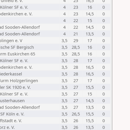
ünfeld e. V.
4
23
16,5
0
Kölner SF e. V.
4
23
16
0
denkirchen e. V.
4
23
14,5
0
4
22
15
0
ad Sooden-Allendorf
4
22
14,5
0
ad Sooden-Allendorf
4
21
13,5
0
lingen e. V
3,5
29
17
0
ische SF Bergisch
3,5
28,5
16
0
urm Euskirchen 65
3,5
28,5
16
0
Kölner SF e. V.
3,5
28
17
0
denkirchen e. V.
3,5
28
16,5
0
iederkassel
3,5
28
16,5
0
Turm Holzgerlingen
3,5
27
17
0
er SK 1920 e. V.
3,5
27
15,5
0
Kölner SF e. V.
3,5
27
15
0
usterhausen
3,5
27
14,5
0
ad Sooden-Allendorf
3,5
27
13,5
0
SF Köln e. V.
3,5
26,5
15,5
0
ftstadt e. V.
3,5
26
15,5
0
rz e. V.
3,5
26
13,5
0