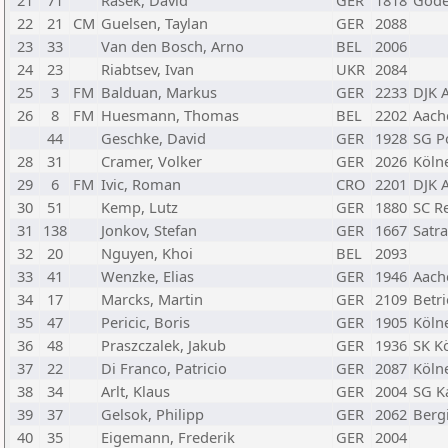
21
71
Rasek, David
GER
1818
Gode
22
21
CM
Guelsen, Taylan
GER
2088
23
33
Van den Bosch, Arno
BEL
2006
24
23
Riabtsev, Ivan
UKR
2084
25
3
FM
Balduan, Markus
GER
2233
DJK A
26
8
FM
Huesmann, Thomas
BEL
2202
Aache
44
Geschke, David
GER
1928
SG Po
28
31
Cramer, Volker
GER
2026
Kölne
29
6
FM
Ivic, Roman
CRO
2201
DJK A
30
51
Kemp, Lutz
GER
1880
SC R
31
138
Jonkov, Stefan
GER
1667
Satra
32
20
Nguyen, Khoi
BEL
2093
33
41
Wenzke, Elias
GER
1946
Aache
34
17
Marcks, Martin
GER
2109
Betr
35
47
Pericic, Boris
GER
1905
Kölne
36
48
Praszczalek, Jakub
GER
1936
SK K
37
22
Di Franco, Patricio
GER
2087
Kölne
38
34
Arlt, Klaus
GER
2004
SG K
39
37
Gelsok, Philipp
GER
2062
Berg
40
35
Eigemann, Frederik
GER
2004