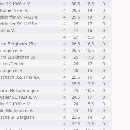
er SK 1920 e. V.
4
30,5
18,5
0
Kölner SF e. V.
4
29,5
19
0
ldorfer SK 14/25 e.
4
29,5
19
0
ldorfer SK 14/25 e.
4
28
17
0
rz e. V.
4
27
16
0
4
27
15,5
0
urm Bergheim 25 e.
4
26,5
16,5
0
lingen e. V
4
26,5
15,5
0
urm Euskirchen 65
4
26
17,5
0
alker/Deutze
4
26
17
0
lingen e. V
4
26
15
0
schach IGS Trier e.V.
4
25,5
16
0
4
25,5
13,5
0
Turm Holzgerlingen
4
25
16,5
0
eiler SC 1921 e. V.
4
24,5
17
0
er SK 1920 e. V.
4
24
15,5
0
öln-Mülheim e. V.
4
24
15
0
ische SF Bergisch
4
23,5
14
0
4
23,5
13,5
0