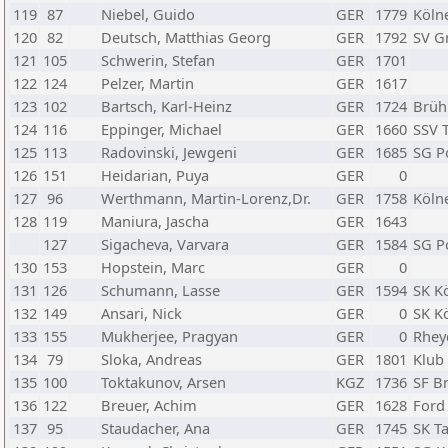
119
87
Niebel, Guido
GER
1779
Kölne
120
82
Deutsch, Matthias Georg
GER
1792
SV Gr
121
105
Schwerin, Stefan
GER
1701
122
124
Pelzer, Martin
GER
1617
123
102
Bartsch, Karl-Heinz
GER
1724
Brühl
124
116
Eppinger, Michael
GER
1660
SSV 
125
113
Radovinski, Jewgeni
GER
1685
SG Po
126
151
Heidarian, Puya
GER
0
127
96
Werthmann, Martin-Lorenz,Dr.
GER
1758
Kölne
128
119
Maniura, Jascha
GER
1643
127
Sigacheva, Varvara
GER
1584
SG Po
130
153
Hopstein, Marc
GER
0
131
126
Schumann, Lasse
GER
1594
SK K
132
149
Ansari, Nick
GER
0
SK K
133
155
Mukherjee, Pragyan
GER
0
Rhey
134
79
Sloka, Andreas
GER
1801
Klub 
135
100
Toktakunov, Arsen
KGZ
1736
SF Br
136
122
Breuer, Achim
GER
1628
Ford 
137
95
Staudacher, Ana
GER
1745
SK T