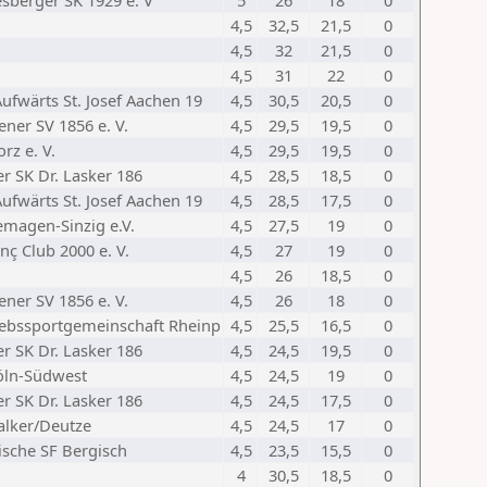
sberger SK 1929 e. V
5
26
18
0
4,5
32,5
21,5
0
4,5
32
21,5
0
4,5
31
22
0
ufwärts St. Josef Aachen 19
4,5
30,5
20,5
0
ner SV 1856 e. V.
4,5
29,5
19,5
0
rz e. V.
4,5
29,5
19,5
0
r SK Dr. Lasker 186
4,5
28,5
18,5
0
ufwärts St. Josef Aachen 19
4,5
28,5
17,5
0
emagen-Sinzig e.V.
4,5
27,5
19
0
nç Club 2000 e. V.
4,5
27
19
0
4,5
26
18,5
0
ner SV 1856 e. V.
4,5
26
18
0
iebssportgemeinschaft Rheinp
4,5
25,5
16,5
0
r SK Dr. Lasker 186
4,5
24,5
19,5
0
öln-Südwest
4,5
24,5
19
0
r SK Dr. Lasker 186
4,5
24,5
17,5
0
alker/Deutze
4,5
24,5
17
0
ische SF Bergisch
4,5
23,5
15,5
0
4
30,5
18,5
0