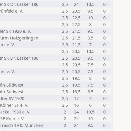
r SK Dr. Lasker 186
2,5
24
10,5
0
ünfeld e. V.
2,5
23,5
9,5
0
2,5
22,5
10
0
2,5
22,5
8
0
er SK 1920 e. V.
2,5
21,5
9,5
0
Turm Holzgerlingen
2,5
21,5
8,5
0
rz e. V.
2,5
21,5
7
0
2,5
20,5
10,5
0
r SK Dr. Lasker 186
2,5
20,5
9,5
0
2,5
20,5
7,5
0
rz e. V.
2,5
20,5
7,5
0
2,5
19,5
8
0
öln-Südwest
2,5
19,5
7,5
0
öln-Südwest
2,5
18,5
6,5
0
dter SV 1920
2,5
17
7
0
Kölner SF e. V.
2,5
16
6
0
ackel 1930 e. V.
2
24
10,5
0
SF Köln e. V.
2
24
10
0
arrasch 1945 München
2
24
9,5
0