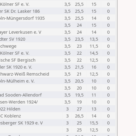
Kölner SF e. V.
3,5
25,5
15
0
r SK Dr. Lasker 186
3,5
25,5
15
0
öln-Müngersdorf 1935
3,5
25,5
14
0
3,5
24
15
0
ayer Leverkusen e. V
3,5
24
14
0
dter SV 1920
3,5
23,5
13,5
0
schwege
3,5
23
11,5
0
Kölner SF e. V.
3,5
22
14,5
0
ische SF Bergisch
3,5
22
12,5
0
er SK 1920 e. V.
3,5
21,5
16
0
chwarz-Weiß Remscheid
3,5
21
12,5
0
öln-Mülheim e. V.
3,5
20,5
10
0
3,5
20
10
0
ad Sooden-Allendorf
3,5
19,5
11
0
ssen-Werden 1924/
3,5
19
10
0
922 Hilden
3
27
13
0
SC Koblenz
3
26,5
14
0
sberger SK 1929 e. V
3
25
15,5
0
3
25
12,5
0