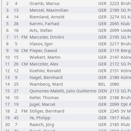
2
4
Gramb, Marius
GER
2223
Brühl
3
13
Menzel, Maximilian
GER
2189
SG Po
4
14
Riemland, Arnold
GER
2274
SG K
5
28
Karimi, Farhad
GER
2045
Klub 
6
18
Arts, Stefan
GER
2099
Uede
7
11
FM
Marcziter, Dmitrii
GER
2195
SG Po
8
5
Vlasov, Igor
GER
2217
Brühl
9
16
CM
Pieper, Dawid
GER
2119
Berg
10
15
Wiekert, Martin
GER
2147
Kölne
11
26
CM
Marcziter, Alex
GER
2172
SG Po
12
12
Koehler, Ronald
GER
2151
Kölne
13
9
Nagel, Bernhard
GER
2180
Kölne
14
25
Wambecq, Ward
BEL
2080
15
27
Quinones-Maletti, Julio Guillermo
DEN
2113
SG Po
16
10
Keller, Thomas
GER
2188
Brühl
17
19
Jügel, Marcel
GER
2099
DJK A
18
2
FM
Stillger, Bernhard
GER
2245
SV M
19
45
Ye, Philipp
GER
1917
Klub 
20
7
Raasch, Jörg
GER
2185
Klub 