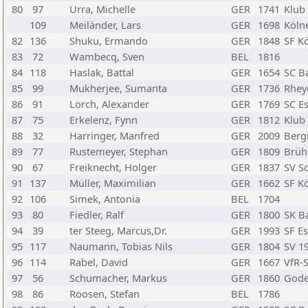
80
97
Urra, Michelle
GER
1741
Klub 
109
Meiländer, Lars
GER
1698
Kölne
82
136
Shuku, Ermando
GER
1848
SF K
83
72
Wambecq, Sven
BEL
1816
84
118
Haslak, Battal
GER
1654
SC B
85
99
Mukherjee, Sumanta
GER
1736
Rhey
86
91
Lorch, Alexander
GER
1769
SC E
87
75
Erkelenz, Fynn
GER
1812
Klub 
88
32
Harringer, Manfred
GER
2009
Berg
89
77
Rustemeyer, Stephan
GER
1809
Brühl
90
67
Freiknecht, Holger
GER
1837
SV S
91
137
Müller, Maximilian
GER
1662
SF K
92
106
Simek, Antonia
BEL
1704
93
80
Fiedler, Ralf
GER
1800
SK B
94
39
ter Steeg, Marcus,Dr.
GER
1993
SF E
95
117
Naumann, Tobias Nils
GER
1804
SV 1
96
114
Rabel, David
GER
1667
VfR-
97
56
Schumacher, Markus
GER
1860
Gode
98
86
Roosen, Stefan
BEL
1786