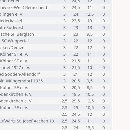
onn Beuel
3
24,5
12
0
chwarz-Weiß Remscheid
3
24,5
11
0
lingen e. V
3
24
12,5
0
iederkassel
3
23,5
13
0
öln-Südwest
3
23
13
0
ische SF Bergisch
3
23
9,5
0
-SC Wuppertal
3
22
12
0
alker/Deutze
3
22
12
0
Kölner SF e. V.
3
22
11
0
Kölner SF e. V.
3
21,5
11
0
nnef 1927 e. V.
3
21,5
10
0
ad Sooden-Allendorf
3
21
12
0
öln-Müngersdorf 1935
3
20,5
9,5
0
Kölner SF e. V.
3
20,5
8,5
0
denkirchen e. V.
3
18,5
10,5
0
denkirchen e. V.
2,5
29,5
12,5
0
Kölner SF e. V.
2,5
25
10,5
0
2,5
24,5
12
0
ufwärts St. Josef Aachen 19
2,5
24,5
11
0
2,5
24
13,5
0