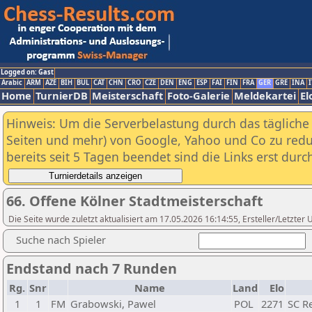
Logged on: Gast
Arabic
ARM
AZE
BIH
BUL
CAT
CHN
CRO
CZE
DEN
ENG
ESP
FAI
FIN
FRA
GER
GRE
INA
I
Home
TurnierDB
Meisterschaft
Foto-Galerie
Meldekartei
El
Hinweis: Um die Serverbelastung durch das tägliche D
Seiten und mehr) von Google, Yahoo und Co zu reduz
bereits seit 5 Tagen beendet sind die Links erst dur
66. Offene Kölner Stadtmeisterschaft
Die Seite wurde zuletzt aktualisiert am 17.05.2026 16:14:55, Ersteller/Letzte
Suche nach Spieler
Endstand nach 7 Runden
Rg.
Snr
Name
Land
Elo
1
1
FM
Grabowski, Pawel
POL
2271
SC R