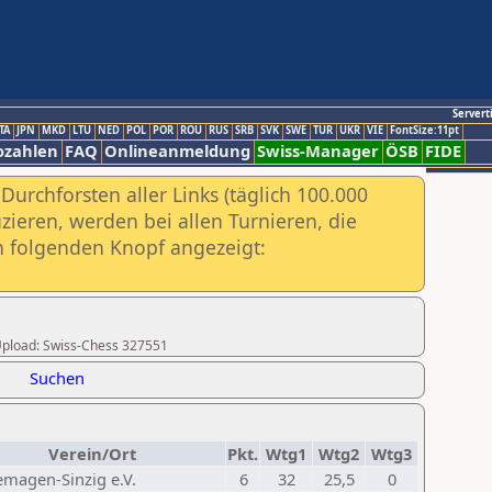
Servert
TA
JPN
MKD
LTU
NED
POL
POR
ROU
RUS
SRB
SVK
SWE
TUR
UKR
VIE
FontSize:11pt
ozahlen
FAQ
Onlineanmeldung
Swiss-Manager
ÖSB
FIDE
urchforsten aller Links (täglich 100.000
ieren, werden bei allen Turnieren, die
ch folgenden Knopf angezeigt:
r Upload: Swiss-Chess 327551
Suchen
Verein/Ort
Pkt.
Wtg1
Wtg2
Wtg3
emagen-Sinzig e.V.
6
32
25,5
0