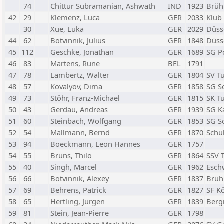
74
Chittur Subramanian, Ashwath
IND
1923
Brühl
42
29
Klemenz, Luca
GER
2033
Klub 
30
Xue, Luka
GER
2029
Düsse
44
62
Botvinnik, Julius
GER
1848
Düsse
45
112
Geschke, Jonathan
GER
1689
SG Po
46
83
Martens, Rune
BEL
1791
47
78
Lambertz, Walter
GER
1804
SV T
48
57
Kovalyov, Dima
GER
1858
SG So
49
73
Stöhr, Franz-Michael
GER
1815
SK T
50
43
Gerdau, Andreas
GER
1939
SG K
51
60
Steinbach, Wolfgang
GER
1853
SG So
52
54
Mallmann, Bernd
GER
1870
Schul
53
94
Boeckmann, Leon Hannes
GER
1757
54
55
Brüns, Thilo
GER
1864
SSV 
55
40
Singh, Marcel
GER
1962
Eschw
56
66
Botvinnik, Alexey
GER
1837
Brühl
57
69
Behrens, Patrick
GER
1827
SF K
58
65
Hertling, Jürgen
GER
1839
Berg
59
81
Stein, Jean-Pierre
GER
1798