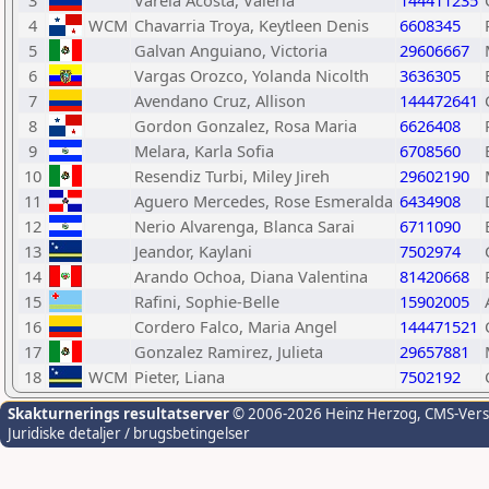
3
Varela Acosta, Valeria
144411235
4
WCM
Chavarria Troya, Keytleen Denis
6608345
5
Galvan Anguiano, Victoria
29606667
6
Vargas Orozco, Yolanda Nicolth
3636305
7
Avendano Cruz, Allison
144472641
8
Gordon Gonzalez, Rosa Maria
6626408
9
Melara, Karla Sofia
6708560
10
Resendiz Turbi, Miley Jireh
29602190
11
Aguero Mercedes, Rose Esmeralda
6434908
12
Nerio Alvarenga, Blanca Sarai
6711090
13
Jeandor, Kaylani
7502974
14
Arando Ochoa, Diana Valentina
81420668
15
Rafini, Sophie-Belle
15902005
16
Cordero Falco, Maria Angel
144471521
17
Gonzalez Ramirez, Julieta
29657881
18
WCM
Pieter, Liana
7502192
Skakturnerings resultatserver
© 2006-2026 Heinz Herzog
, CMS-Ver
Juridiske detaljer / brugsbetingelser