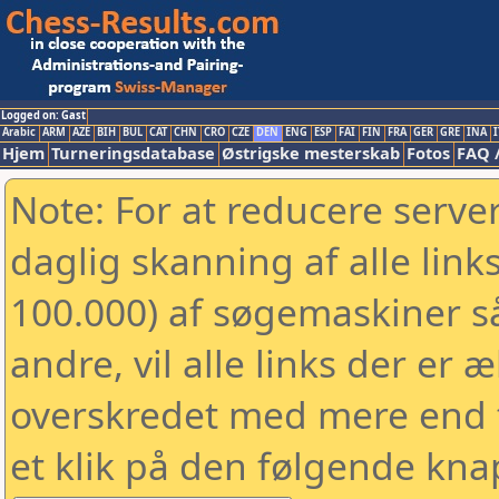
Logged on: Gast
Arabic
ARM
AZE
BIH
BUL
CAT
CHN
CRO
CZE
DEN
ENG
ESP
FAI
FIN
FRA
GER
GRE
INA
I
Hjem
Turneringsdatabase
Østrigske mesterskab
Fotos
FAQ 
Note: For at reducere serv
daglig skanning af alle link
100.000) af søgemaskiner 
andre, vil alle links der er 
overskredet med mere end to
et klik på den følgende kna