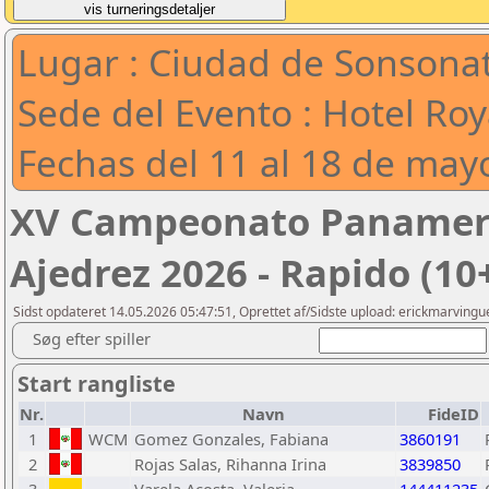
Lugar : Ciudad de Sonsonat
Sede del Evento : Hotel Ro
Fechas del 11 al 18 de may
XV Campeonato Panameri
Ajedrez 2026 - Rapido (10
Sidst opdateret 14.05.2026 05:47:51, Oprettet af/Sidste upload: erickmarvin
Søg efter spiller
Start rangliste
Nr.
Navn
FideID
1
WCM
Gomez Gonzales, Fabiana
3860191
2
Rojas Salas, Rihanna Irina
3839850