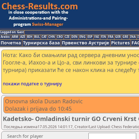
Logged on: Gast
Arabic
ARM
AZE
BIH
BUL
CAT
CHN
CRO
CZE
DEN
ENG
ESP
FAI
FIN
FRA
GER
GRE
INA
I
Почетна
Турнирска база
Првенство Аустрије
Pictures
FA
Нота: Како би смањили рад сервера дневним уно
Гоогле-а, Иахоо-а и Цо-а, сви линкови за турнире
турнира) приказати ће се након клика на следећу 
покажи податке о турниру
Osnovna skola Dusan Radovic
Dolazak i prijava do 10:45
Kadetsko- Omladinski turnir GO Crveni Krst G
Последња измена17.05.2026 14:01:17, Creator/Last Upload: Chess Federation
Search for player