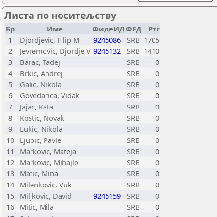
Листа по носитељству
Бр
Име
ФидеИД
ФЕД
Ртг
1
Djordjevic, Filip M
9245086
SRB
1705
2
Jevremovic, Djordje V
9245132
SRB
1410
3
Barac, Tadej
SRB
0
4
Brkic, Andrej
SRB
0
5
Galic, Nikola
SRB
0
6
Govedarica, Vidak
SRB
0
7
Jajac, Kata
SRB
0
8
Kostic, Novak
SRB
0
9
Lukic, Nikola
SRB
0
10
Ljubic, Pavle
SRB
0
11
Markovic, Mateja
SRB
0
12
Markovic, Mihajlo
SRB
0
13
Matic, Mina
SRB
0
14
Milenkovic, Vuk
SRB
0
15
Miljkovic, David
9245159
SRB
0
16
Mitic, Mila
SRB
0