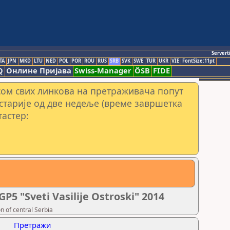
Servert
TA
JPN
MKD
LTU
NED
POL
POR
ROU
RUS
SRB
SVK
SWE
TUR
UKR
VIE
FontSize:11pt
Q
Онлине Пријава
Swiss-Manager
ÖSB
FIDE
сом свих линкова на претраживача попут
 старије од две недеље (време завршетка
тастер:
P5 "Sveti Vasilije Ostroski" 2014
 of central Serbia
Претражи