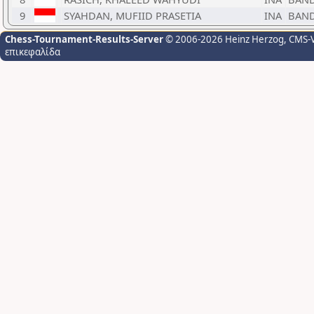
9
SYAHDAN, MUFIID PRASETIA
INA
BAN
Chess-Tournament-Results-Server
© 2006-2026 Heinz Herzog
, CMS-
επικεφαλίδα