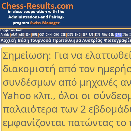
Logged on: Gast
Arabic
ARM
AZE
BIH
BUL
CAT
CHN
CRO
CZE
DEN
ENG
ESP
FAI
FIN
FRA
GER
GRE
INA
I
Αρχική
Βάση Τουρνουά
Πρωτάθλημα Αυστρίας
Φωτογραφίε
Σημείωση: Για να ελαττωθε
διακομιστή από τον ημερήσ
συνδέσμων από μηχανές αν
Yahoo κλπ., όλοι οι σύνδεσ
παλαιότερα των 2 εβδομάδω
εμφανίζονται πατώντας το 