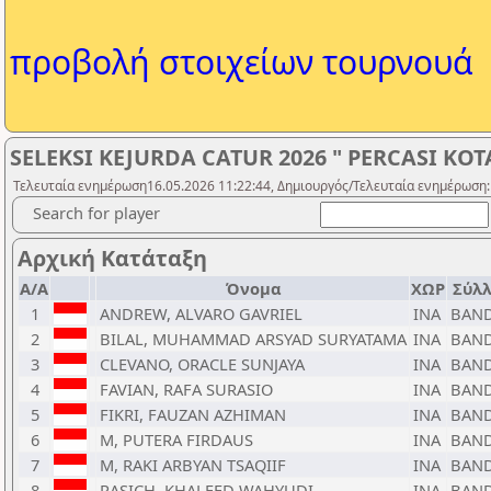
προβολή στοιχείων τουρνουά
SELEKSI KEJURDA CATUR 2026 " PERCASI KOT
Τελευταία ενημέρωση16.05.2026 11:22:44, Δημιουργός/Τελευταία ενημέρωση:
Search for player
Αρχική Κατάταξη
Α/Α
Όνομα
ΧΩΡ
Σύλλ
1
ANDREW, ALVARO GAVRIEL
INA
BAN
2
BILAL, MUHAMMAD ARSYAD SURYATAMA
INA
BAN
3
CLEVANO, ORACLE SUNJAYA
INA
BAN
4
FAVIAN, RAFA SURASIO
INA
BAN
5
FIKRI, FAUZAN AZHIMAN
INA
BAN
6
M, PUTERA FIRDAUS
INA
BAN
7
M, RAKI ARBYAN TSAQIIF
INA
BAN
8
RASICH, KHALEED WAHYUDI
INA
BAN