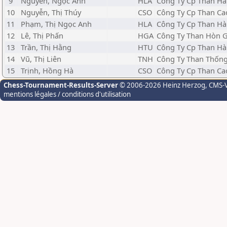
9
Nguyễn, Ngọc Ánh
HLA
Công Ty Cp Than Hà
10
Nguyễn, Thị Thúy
CSO
Công Ty Cp Than Ca
11
Phạm, Thị Ngọc Anh
HLA
Công Ty Cp Than Hà
12
Lê, Thị Phấn
HGA
Công Ty Than Hòn Ga
13
Trần, Thị Hằng
HTU
Công Ty Cp Than Hà
14
Vũ, Thị Liên
TNH
Công Ty Than Thống
15
Trịnh, Hồng Hà
CSO
Công Ty Cp Than Ca
Chess-Tournament-Results-Server
© 2006-2026 Heinz Herzog
, CMS-
mentions légales / conditions d'utilisation