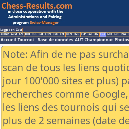
Logged on: Gast
Arabic
ARM
AZE
BIH
BUL
CAT
CHN
CRO
CZE
DEN
ENG
ESP
FAI
FIN
FRA
GER
GRE
INA
I
Accueil
Tournoi - Base de données
AUT Championnat
Photos
Note: Afin de ne pas surcha
scan de tous les liens quo
jour 100'000 sites et plus) 
recherches comme Google, 
les liens des tournois qui se
plus de 2 semaines (date de