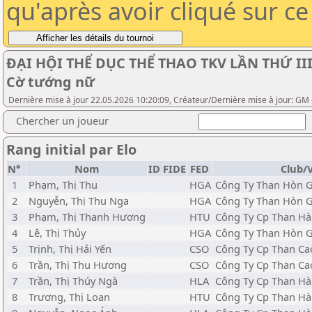
qu'après avoir cliqué sur c
ĐẠI HỘI THỂ DỤC THỂ THAO TKV LẦN THỨ II
Cờ tướng nữ
Dernière mise à jour 22.05.2026 10:20:09, Créateur/Dernière mise à jour: G
Chercher un joueur
Rang initial par Elo
N°
Nom
ID FIDE
FED
Club/V
1
Phạm, Thị Thu
HGA
Công Ty Than Hòn Ga
2
Nguyễn, Thị Thu Nga
HGA
Công Ty Than Hòn Ga
3
Phạm, Thị Thanh Hương
HTU
Công Ty Cp Than Hà
4
Lê, Thị Thủy
HGA
Công Ty Than Hòn Ga
5
Trịnh, Thị Hải Yến
CSO
Công Ty Cp Than Ca
6
Trần, Thị Thu Hương
CSO
Công Ty Cp Than Ca
7
Trần, Thị Thúy Ngà
HLA
Công Ty Cp Than Hà
8
Trương, Thị Loan
HTU
Công Ty Cp Than Hà