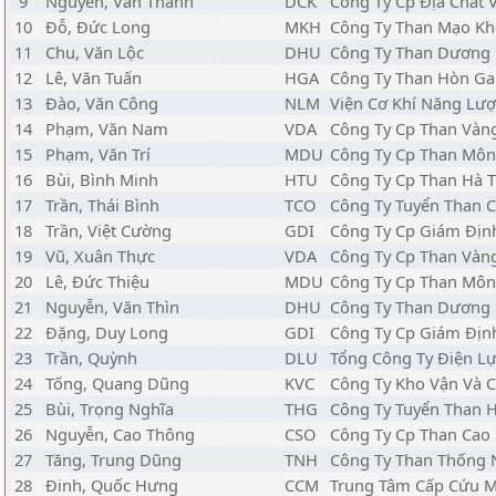
9
Nguyễn, Văn Thành
DCK
Công Ty Cp Địa Chất
10
Đỗ, Đức Long
MKH
Công Ty Than Mạo Khê
11
Chu, Văn Lộc
DHU
Công Ty Than Dương 
12
Lê, Văn Tuấn
HGA
Công Ty Than Hòn Gai
13
Đào, Văn Công
NLM
Viện Cơ Khí Năng Lư
14
Phạm, Văn Nam
VDA
Công Ty Cp Than Vàn
15
Phạm, Văn Trí
MDU
Công Ty Cp Than Môn
16
Bùi, Bình Minh
HTU
Công Ty Cp Than Hà T
17
Trần, Thái Bình
TCO
Công Ty Tuyển Than C
18
Trần, Việt Cường
GDI
Công Ty Cp Giám Địn
19
Vũ, Xuân Thực
VDA
Công Ty Cp Than Vàn
20
Lê, Đức Thiệu
MDU
Công Ty Cp Than Môn
21
Nguyễn, Văn Thìn
DHU
Công Ty Than Dương 
22
Đặng, Duy Long
GDI
Công Ty Cp Giám Địn
23
Trần, Quỳnh
DLU
Tổng Công Ty Điện Lự
24
Tống, Quang Dũng
KVC
Công Ty Kho Vận Và
25
Bùi, Trọng Nghĩa
THG
Công Ty Tuyển Than H
26
Nguyễn, Cao Thông
CSO
Công Ty Cp Than Cao 
27
Tăng, Trung Dũng
TNH
Công Ty Than Thống N
28
Đinh, Quốc Hưng
CCM
Trung Tâm Cấp Cứu M