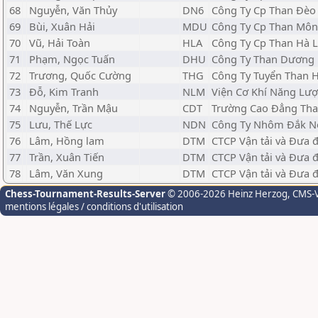
68
Nguyễn, Văn Thủy
DN6
Công Ty Cp Than Đèo 
69
Bùi, Xuân Hải
MDU
Công Ty Cp Than Môn
70
Vũ, Hải Toàn
HLA
Công Ty Cp Than Hà 
71
Phạm, Ngọc Tuấn
DHU
Công Ty Than Dương 
72
Trương, Quốc Cường
THG
Công Ty Tuyển Than H
73
Đỗ, Kim Tranh
NLM
Viện Cơ Khí Năng Lư
74
Nguyễn, Trần Mậu
CDT
Trường Cao Đẳng Tha
75
Lưu, Thế Lực
NDN
Công Ty Nhôm Đắk Nô
76
Lâm, Hồng lam
DTM
CTCP Vận tải và Đưa 
77
Trần, Xuân Tiến
DTM
CTCP Vận tải và Đưa 
78
Lâm, Văn Xung
DTM
CTCP Vận tải và Đưa 
Chess-Tournament-Results-Server
© 2006-2026 Heinz Herzog
, CMS-
mentions légales / conditions d'utilisation