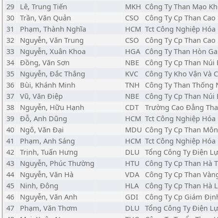
29
Lê, Trung Tiến
MKH
Công Ty Than Mạo Khê
30
Trần, Văn Quản
CSO
Công Ty Cp Than Cao 
31
Phạm, Thành Nghĩa
HCM
Tct Công Nghiệp Hóa 
32
Nguyễn, Văn Trung
CSO
Công Ty Cp Than Cao 
33
Nguyễn, Xuân Khoa
HGA
Công Ty Than Hòn Gai
34
Đồng, Văn Sơn
NBE
Công Ty Cp Than Núi 
35
Nguyễn, Đắc Thắng
KVC
Công Ty Kho Vận Và
36
Bùi, Khánh Minh
TNH
Công Ty Than Thống N
37
Vũ, Văn Điệp
NBE
Công Ty Cp Than Núi 
38
Nguyễn, Hữu Hạnh
CDT
Trường Cao Đẳng Tha
39
Đỗ, Anh Dũng
HCM
Tct Công Nghiệp Hóa 
40
Ngô, Văn Đại
MDU
Công Ty Cp Than Môn
41
Phạm, Anh Sáng
HCM
Tct Công Nghiệp Hóa 
42
Trịnh, Tuấn Hưng
DLU
Tổng Công Ty Điện Lự
43
Nguyễn, Phúc Thường
HTU
Công Ty Cp Than Hà T
44
Nguyễn, Văn Hà
VDA
Công Ty Cp Than Vàn
45
Ninh, Đông
HLA
Công Ty Cp Than Hà 
46
Nguyễn, Văn Anh
GDI
Công Ty Cp Giám Địn
47
Phạm, Văn Thơm
DLU
Tổng Công Ty Điện Lự