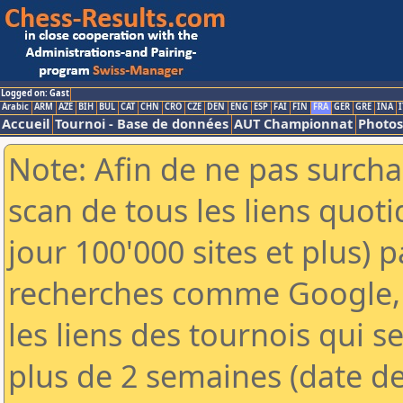
Logged on: Gast
Arabic
ARM
AZE
BIH
BUL
CAT
CHN
CRO
CZE
DEN
ENG
ESP
FAI
FIN
FRA
GER
GRE
INA
I
Accueil
Tournoi - Base de données
AUT Championnat
Photos
Note: Afin de ne pas surcha
scan de tous les liens quo
jour 100'000 sites et plus) 
recherches comme Google, 
les liens des tournois qui se
plus de 2 semaines (date de