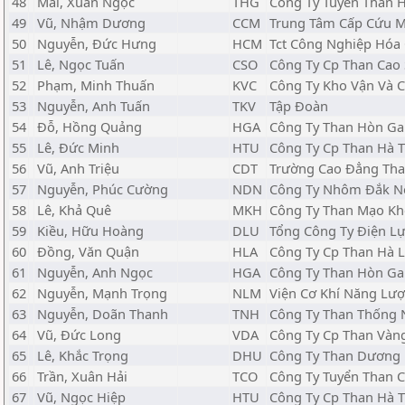
48
Mai, Xuân Ngọc
THG
Công Ty Tuyển Than H
49
Vũ, Nhậm Dương
CCM
Trung Tâm Cấp Cứu M
50
Nguyễn, Đức Hưng
HCM
Tct Công Nghiệp Hóa 
51
Lê, Ngọc Tuấn
CSO
Công Ty Cp Than Cao 
52
Phạm, Minh Thuấn
KVC
Công Ty Kho Vận Và
53
Nguyễn, Anh Tuấn
TKV
Tập Đoàn
54
Đỗ, Hồng Quảng
HGA
Công Ty Than Hòn Gai
55
Lê, Đức Minh
HTU
Công Ty Cp Than Hà T
56
Vũ, Anh Triệu
CDT
Trường Cao Đẳng Tha
57
Nguyễn, Phúc Cường
NDN
Công Ty Nhôm Đắk Nô
58
Lê, Khả Quê
MKH
Công Ty Than Mạo Khê
59
Kiều, Hữu Hoàng
DLU
Tổng Công Ty Điện Lự
60
Đồng, Văn Quận
HLA
Công Ty Cp Than Hà 
61
Nguyễn, Anh Ngọc
HGA
Công Ty Than Hòn Gai
62
Nguyễn, Mạnh Trọng
NLM
Viện Cơ Khí Năng Lư
63
Nguyễn, Doãn Thanh
TNH
Công Ty Than Thống N
64
Vũ, Đức Long
VDA
Công Ty Cp Than Vàn
65
Lê, Khắc Trọng
DHU
Công Ty Than Dương 
66
Trần, Xuân Hải
TCO
Công Ty Tuyển Than C
67
Vũ, Ngọc Hiệp
HTU
Công Ty Cp Than Hà T