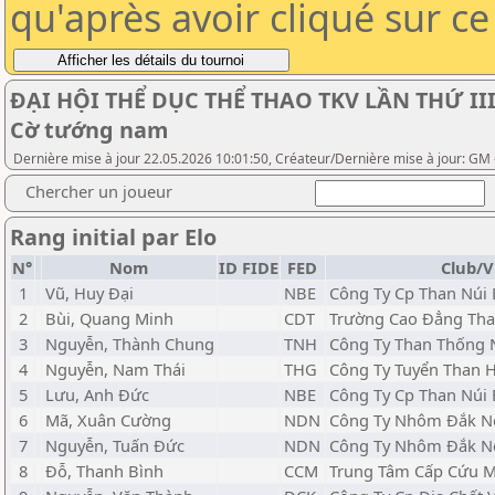
qu'après avoir cliqué sur c
ĐẠI HỘI THỂ DỤC THỂ THAO TKV LẦN THỨ II
Cờ tướng nam
Dernière mise à jour 22.05.2026 10:01:50, Créateur/Dernière mise à jour: G
Chercher un joueur
Rang initial par Elo
N°
Nom
ID FIDE
FED
Club/Vi
1
Vũ, Huy Đại
NBE
Công Ty Cp Than Núi 
2
Bùi, Quang Minh
CDT
Trường Cao Đẳng Tha
3
Nguyễn, Thành Chung
TNH
Công Ty Than Thống N
4
Nguyễn, Nam Thái
THG
Công Ty Tuyển Than H
5
Lưu, Anh Đức
NBE
Công Ty Cp Than Núi 
6
Mã, Xuân Cường
NDN
Công Ty Nhôm Đắk Nô
7
Nguyễn, Tuấn Đức
NDN
Công Ty Nhôm Đắk Nô
8
Đỗ, Thanh Bình
CCM
Trung Tâm Cấp Cứu M