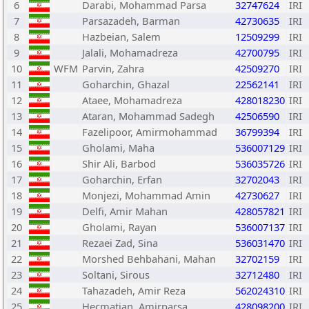
6
Darabi, Mohammad Parsa
32747624
IRI
7
Parsazadeh, Barman
42730635
IRI
8
Hazbeian, Salem
12509299
IRI
9
Jalali, Mohamadreza
42700795
IRI
10
WFM
Parvin, Zahra
42509270
IRI
11
Goharchin, Ghazal
22562141
IRI
12
Ataee, Mohamadreza
428018230
IRI
13
Ataran, Mohammad Sadegh
42506590
IRI
14
Fazelipoor, Amirmohammad
36799394
IRI
15
Gholami, Maha
536007129
IRI
16
Shir Ali, Barbod
536035726
IRI
17
Goharchin, Erfan
32702043
IRI
18
Monjezi, Mohammad Amin
42730627
IRI
19
Delfi, Amir Mahan
428057821
IRI
20
Gholami, Rayan
536007137
IRI
21
Rezaei Zad, Sina
536031470
IRI
22
Morshed Behbahani, Mahan
32702159
IRI
23
Soltani, Sirous
32712480
IRI
24
Tahazadeh, Amir Reza
562024310
IRI
25
Hecmatian, Amirparsa
428098200
IRI