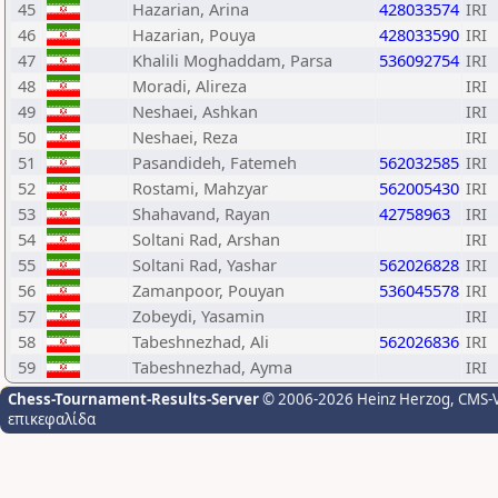
45
Hazarian, Arina
428033574
IRI
46
Hazarian, Pouya
428033590
IRI
47
Khalili Moghaddam, Parsa
536092754
IRI
48
Moradi, Alireza
IRI
49
Neshaei, Ashkan
IRI
50
Neshaei, Reza
IRI
51
Pasandideh, Fatemeh
562032585
IRI
52
Rostami, Mahzyar
562005430
IRI
53
Shahavand, Rayan
42758963
IRI
54
Soltani Rad, Arshan
IRI
55
Soltani Rad, Yashar
562026828
IRI
56
Zamanpoor, Pouyan
536045578
IRI
57
Zobeydi, Yasamin
IRI
58
Tabeshnezhad, Ali
562026836
IRI
59
Tabeshnezhad, Ayma
IRI
Chess-Tournament-Results-Server
© 2006-2026 Heinz Herzog
, CMS-
επικεφαλίδα