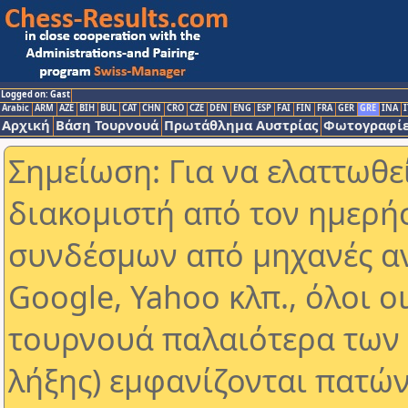
Logged on: Gast
Arabic
ARM
AZE
BIH
BUL
CAT
CHN
CRO
CZE
DEN
ENG
ESP
FAI
FIN
FRA
GER
GRE
INA
I
Αρχική
Βάση Τουρνουά
Πρωτάθλημα Αυστρίας
Φωτογραφίε
Σημείωση: Για να ελαττωθε
διακομιστή από τον ημερή
συνδέσμων από μηχανές α
Google, Yahoo κλπ., όλοι ο
τουρνουά παλαιότερα των 
λήξης) εμφανίζονται πατών