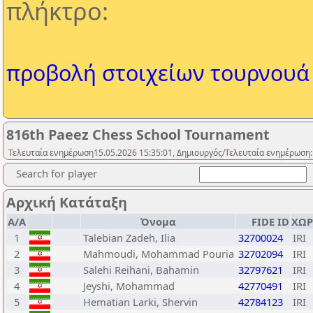
πλήκτρο:
προβολή στοιχείων τουρνουά
816th Paeez Chess School Tournament
Τελευταία ενημέρωση15.05.2026 15:35:01, Δημιουργός/Τελευταία ενημέρωση:
Search for player
Αρχική Κατάταξη
Α/Α
Όνομα
FIDE ID
ΧΩΡ
1
Talebian Zadeh, Ilia
32700024
IRI
2
Mahmoudi, Mohammad Pouria
32702094
IRI
3
Salehi Reihani, Bahamin
32797621
IRI
4
Jeyshi, Mohammad
42770491
IRI
5
Hematian Larki, Shervin
42784123
IRI