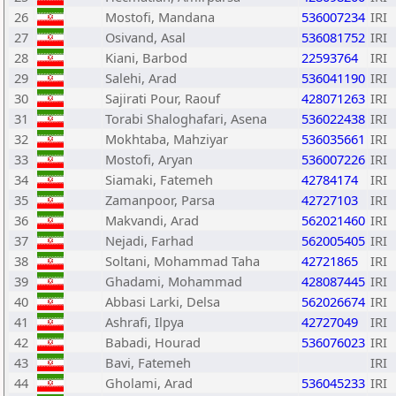
26
Mostofi, Mandana
536007234
IRI
27
Osivand, Asal
536081752
IRI
28
Kiani, Barbod
22593764
IRI
29
Salehi, Arad
536041190
IRI
30
Sajirati Pour, Raouf
428071263
IRI
31
Torabi Shaloghafari, Asena
536022438
IRI
32
Mokhtaba, Mahziyar
536035661
IRI
33
Mostofi, Aryan
536007226
IRI
34
Siamaki, Fatemeh
42784174
IRI
35
Zamanpoor, Parsa
42727103
IRI
36
Makvandi, Arad
562021460
IRI
37
Nejadi, Farhad
562005405
IRI
38
Soltani, Mohammad Taha
42721865
IRI
39
Ghadami, Mohammad
428087445
IRI
40
Abbasi Larki, Delsa
562026674
IRI
41
Ashrafi, Ilpya
42727049
IRI
42
Babadi, Hourad
536076023
IRI
43
Bavi, Fatemeh
IRI
44
Gholami, Arad
536045233
IRI