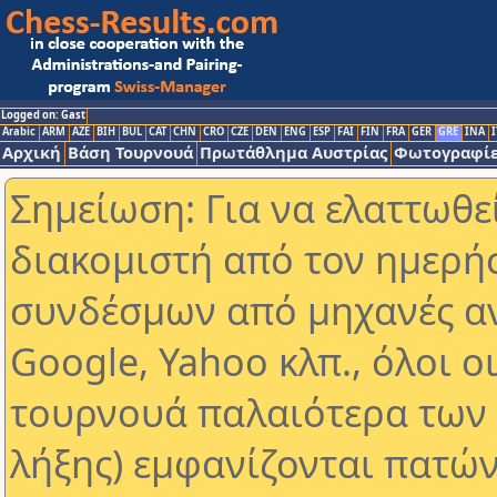
Logged on: Gast
Arabic
ARM
AZE
BIH
BUL
CAT
CHN
CRO
CZE
DEN
ENG
ESP
FAI
FIN
FRA
GER
GRE
INA
I
Αρχική
Βάση Τουρνουά
Πρωτάθλημα Αυστρίας
Φωτογραφίε
Σημείωση: Για να ελαττωθε
διακομιστή από τον ημερή
συνδέσμων από μηχανές α
Google, Yahoo κλπ., όλοι ο
τουρνουά παλαιότερα των 
λήξης) εμφανίζονται πατών