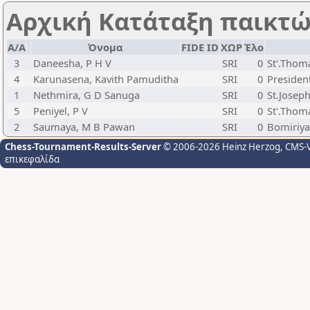
Αρχική Κατάταξη παικτ
Α/Α
Όνομα
FIDE ID
ΧΩΡ
Έλο
3
Daneesha, P H V
SRI
0
St'.Thom
4
Karunasena, Kavith Pamuditha
SRI
0
Presiden
1
Nethmira, G D Sanuga
SRI
0
St.Josep
5
Peniyel, P V
SRI
0
St'.Thom
2
Saumaya, M B Pawan
SRI
0
Bomiriya
Chess-Tournament-Results-Server
© 2006-2026 Heinz Herzog
, CMS-
επικεφαλίδα