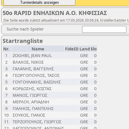
50ο RAPID ΕΝΗΛΙΚΩΝ Α.Ο. ΚΗΦΙΣΙΑΣ
Die Seite wurde zuletzt aktualisiert am 17.05.2026 20:56:24, Ersteller/Letzter
Suche nach Spieler
Startrangliste
Nr.
Name
FideID
Land
Elo
1
ZOGHBI, JEAN PAUL
GRE
0
2
ΒΛΑΧΟΣ, ΝΙΚΟΣ
GRE
0
3
ΓΑΛΑΝΗΣ, ΒΑΓΓΕΛΗΣ
GRE
0
4
ΓΕΩΡΓΟΠΟΥΛΟΣ, ΤΑΣΟΣ
GRE
0
5
ΓΟΥΓΟΥΛΑΚΗΣ, ΒΑΣΙΛΗΣ
GRE
0
6
ΚΟΡΔΩΣΗΣ, ΚΩΣΤΑΣ
GRE
0
7
ΜΑΝΟΣ, ΓΙΩΡΓΟΣ
GRE
0
8
ΜΕΡΛΟΥ, ΑΡΙΑΔΝΗ
GRE
0
9
ΠΑΛΗΟΣ, ΠΑΝΤΕΛΗΣ
GRE
0
10
ΣΟΥΚΟΣ, ΠΑΝΟΣ
GRE
0
11
ΤΕΡΖΟΠΟΥΛΟΣ, ΓΙΩΡΓΟΣ
GRE
0
12
ΧΑΤΖΟΠΟΥΛΟΣ, ΑΝΤΩΝΗΣ
GRE
0