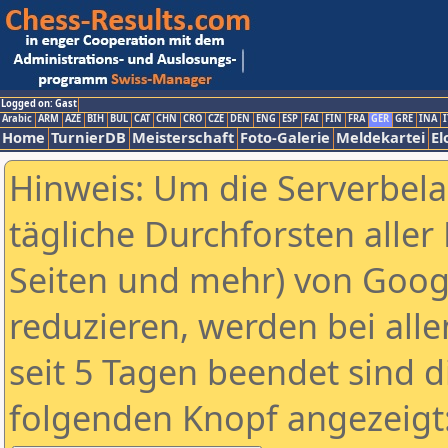
Logged on: Gast
Arabic
ARM
AZE
BIH
BUL
CAT
CHN
CRO
CZE
DEN
ENG
ESP
FAI
FIN
FRA
GER
GRE
INA
I
Home
TurnierDB
Meisterschaft
Foto-Galerie
Meldekartei
El
Hinweis: Um die Serverbel
tägliche Durchforsten aller 
Seiten und mehr) von Goog
reduzieren, werden bei alle
seit 5 Tagen beendet sind d
folgenden Knopf angezeigt