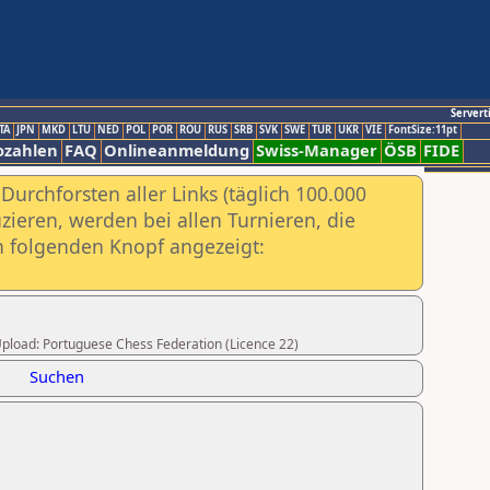
Servert
TA
JPN
MKD
LTU
NED
POL
POR
ROU
RUS
SRB
SVK
SWE
TUR
UKR
VIE
FontSize:11pt
ozahlen
FAQ
Onlineanmeldung
Swiss-Manager
ÖSB
FIDE
urchforsten aller Links (täglich 100.000
ieren, werden bei allen Turnieren, die
ch folgenden Knopf angezeigt:
 Upload: Portuguese Chess Federation (Licence 22)
Suchen