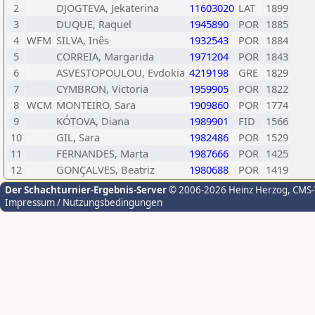
2
DJOGTEVA, Jekaterina
11603020
LAT
1899
3
DUQUE, Raquel
1945890
POR
1885
4
WFM
SILVA, Inês
1932543
POR
1884
5
CORREIA, Margarida
1971204
POR
1843
6
ASVESTOPOULOU, Evdokia
4219198
GRE
1829
7
CYMBRON, Victoria
1959905
POR
1822
8
WCM
MONTEIRO, Sara
1909860
POR
1774
9
KÓTOVA, Diana
1989901
FID
1566
10
GIL, Sara
1982486
POR
1529
11
FERNANDES, Marta
1987666
POR
1425
12
GONÇALVES, Beatriz
1980688
POR
1419
Der Schachturnier-Ergebnis-Server
© 2006-2026 Heinz Herzog
, CMS
Impressum / Nutzungsbedingungen