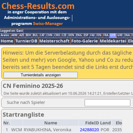
Logged on: Gast
Arabic
ARM
AZE
BIH
BUL
CAT
CHN
CRO
CZE
DEN
ENG
ESP
FAI
FIN
FRA
GER
GRE
INA
I
Home
TurnierDB
Meisterschaft
Foto-Galerie
Meldekartei
El
Hinweis: Um die Serverbelastung durch das tägliche D
Seiten und mehr) von Google, Yahoo und Co zu reduz
bereits seit 5 Tagen beendet sind die Links erst dur
CN Feminino 2025-26
Die Seite wurde zuletzt aktualisiert am 10.06.2026 14:21:21, Ersteller/Letzter
Suche nach Spieler
Startrangliste
Nr.
Name
FideID
Land
Elo
1
WCM
RYABUKHINA, Veronika
24288020
POR
2035