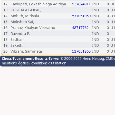
12
Kankipati, Lokesh Naga Adithya
537074911
IND
0
U0
13
KUSHALA GOPAL,
IND
0
U1
14
Mohith, Miriyala
577051050
IND
0
U1
15
Mokshith Sai,
IND
0
U1
16
Pranav, Khalyan Veerathu
48717762
IND
0
U1
17
Ravindra P,
IND
0
18
Sadhan,
IND
0
U1
19
Saketh,
IND
0
U1
20
Vikram, Sammeta
537051865
IND
0
U1
Chess-Tournament-Results-Server
© 2006-2026 Heinz Herzog
, CMS-
mentions légales / conditions d'utilisation