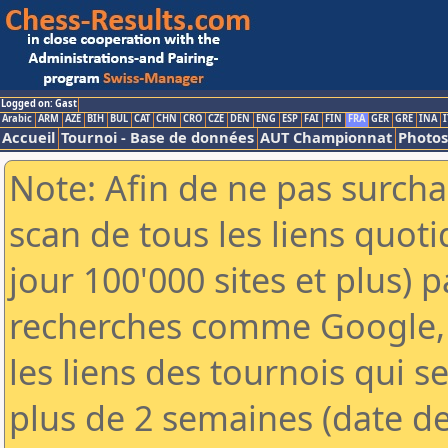
Logged on: Gast
Arabic
ARM
AZE
BIH
BUL
CAT
CHN
CRO
CZE
DEN
ENG
ESP
FAI
FIN
FRA
GER
GRE
INA
I
Accueil
Tournoi - Base de données
AUT Championnat
Photos
Note: Afin de ne pas surcha
scan de tous les liens quo
jour 100'000 sites et plus) 
recherches comme Google, 
les liens des tournois qui se
plus de 2 semaines (date de