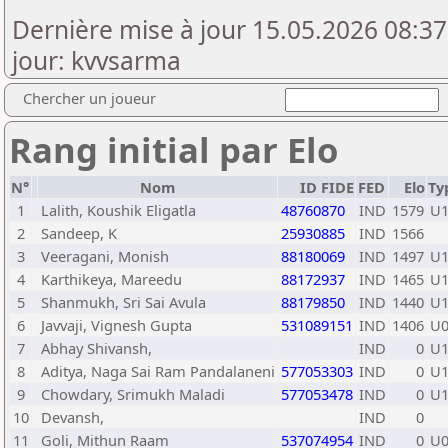
Dernière mise à jour 15.05.2026 08:37
jour: kvvsarma
Chercher un joueur
Rang initial par Elo
N°
Nom
ID FIDE
FED
Elo
Ty
1
Lalith, Koushik Eligatla
48760870
IND
1579
U1
2
Sandeep, K
25930885
IND
1566
3
Veeragani, Monish
88180069
IND
1497
U1
4
Karthikeya, Mareedu
88172937
IND
1465
U1
5
Shanmukh, Sri Sai Avula
88179850
IND
1440
U1
6
Javvaji, Vignesh Gupta
531089151
IND
1406
U0
7
Abhay Shivansh,
IND
0
U1
8
Aditya, Naga Sai Ram Pandalaneni
577053303
IND
0
U1
9
Chowdary, Srimukh Maladi
577053478
IND
0
U1
10
Devansh,
IND
0
11
Goli, Mithun Raam
537074954
IND
0
U0